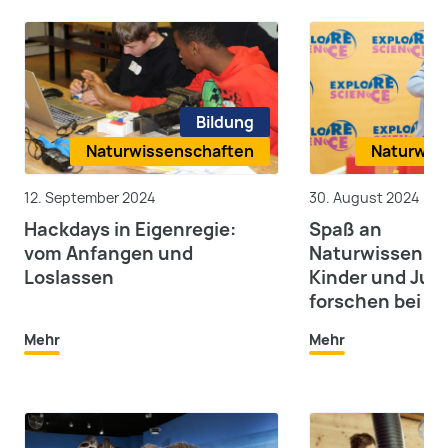
Bildung
Naturwissenschaften
Naturwis
12. September 2024
30. August 2024
Hackdays in Eigenregie:
Spaß an
vom Anfangen und
Naturwissensc
Loslassen
Kinder und Jug
forschen bei Ex
Science in Bre
Mehr
Mehr