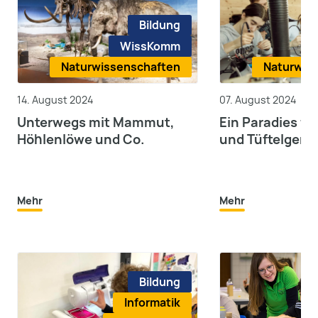
Bildung
WissKomm
Naturwissenschaften
Naturwis
14. August 2024
07. August 2024
Unterwegs mit Mammut,
Ein Paradies fü
Höhlenlöwe und Co.
und Tüftelgeni
Mehr
Mehr
Bildung
Informatik