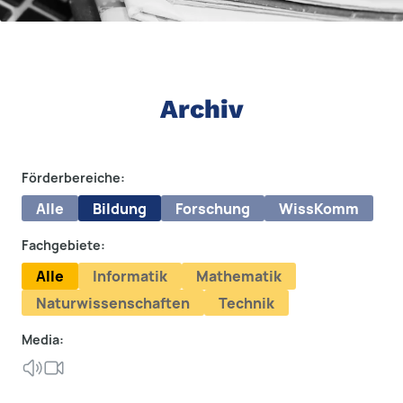
Archiv
Förderbereiche:
Alle
Bildung
Forschung
WissKomm
Fachgebiete:
Alle
Informatik
Mathematik
Naturwissenschaften
Technik
Media: