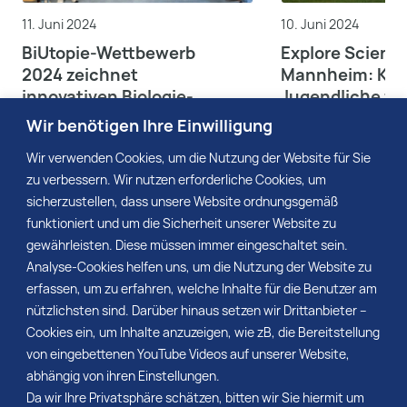
11. Juni 2024
10. Juni 2024
BiUtopie-Wettbewerb
Explore Science
2024 zeichnet
Mannheim: Kin
innovativen Biologie-
Jugendliche fo
Unterricht aus
zum Schutz un
Wir benötigen Ihre Einwilligung
Umwelt
Mehr
Mehr
Wir verwenden Cookies, um die Nutzung der Website für Sie
zu verbessern. Wir nutzen erforderliche Cookies, um
sicherzustellen, dass unsere Website ordnungsgemäß
funktioniert und um die Sicherheit unserer Website zu
gewährleisten. Diese müssen immer eingeschaltet sein.
Seitennum
Seite:
Vorherige
1
…
4
5
6
…
11
Analyse-Cookies helfen uns, um die Nutzung der Website zu
Nächste
der
erfassen, um zu erfahren, welche Inhalte für die Benutzer am
nützlichsten sind. Darüber hinaus setzen wir Drittanbieter –
Beiträge
Cookies ein, um Inhalte anzuzeigen, wie zB, die Bereitstellung
von eingebettenen YouTube Videos auf unserer Website,
abhängig von ihren Einstellungen.
Da wir Ihre Privatsphäre schätzen, bitten wir Sie hiermit um