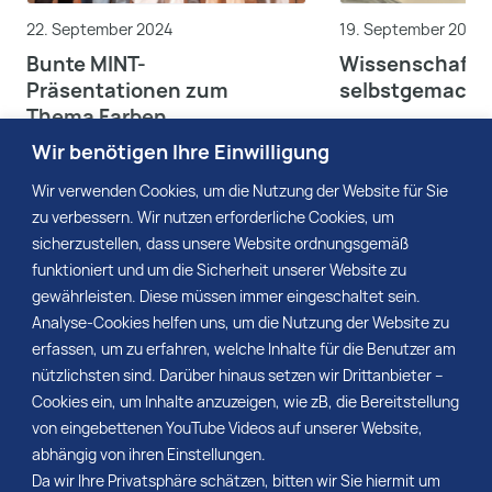
22. September 2024
19. September 2024
Bunte MINT-
Wissenschaft
Präsentationen zum
selbstgemacht
Thema Farben
begeistern Publikum und
Wir benötigen Ihre Einwilligung
Jury
Mehr
Mehr
Wir verwenden Cookies, um die Nutzung der Website für Sie
zu verbessern. Wir nutzen erforderliche Cookies, um
sicherzustellen, dass unsere Website ordnungsgemäß
funktioniert und um die Sicherheit unserer Website zu
gewährleisten. Diese müssen immer eingeschaltet sein.
Seitennum
Seite:
Vorherige
1
…
3
4
5
…
11
Analyse-Cookies helfen uns, um die Nutzung der Website zu
Nächste
der
erfassen, um zu erfahren, welche Inhalte für die Benutzer am
nützlichsten sind. Darüber hinaus setzen wir Drittanbieter –
Beiträge
Cookies ein, um Inhalte anzuzeigen, wie zB, die Bereitstellung
von eingebettenen YouTube Videos auf unserer Website,
abhängig von ihren Einstellungen.
Da wir Ihre Privatsphäre schätzen, bitten wir Sie hiermit um