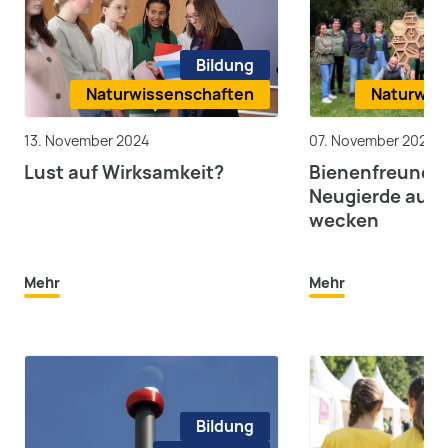
Bildung
Naturwissenschaften
Naturwis
13. November 2024
07. November 2024
Lust auf Wirksamkeit?
Bienenfreundli
Neugierde auf 
wecken
Mehr
Mehr
Bildung