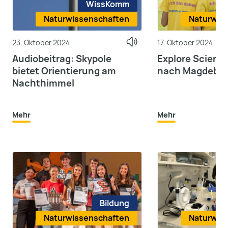
WissKomm
Naturwissenschaften
Naturwis
23. Oktober 2024
17. Oktober 2024
Audiobeitrag: Skypole
Explore Scien
bietet Orientierung am
nach Magdebu
Nachthimmel
Mehr
Mehr
Bildung
Naturwissenschaften
Naturwis