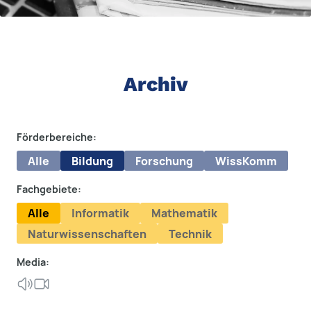
Archiv
Förderbereiche:
Alle
Bildung
Forschung
WissKomm
Fachgebiete:
Alle
Informatik
Mathematik
Naturwissenschaften
Technik
Media: