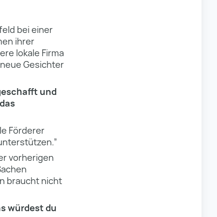
eld bei einer
men ihrer
re lokale Firma
s neue Gesichter
geschafft und
 das
le Förderer
unterstützen.”
er vorherigen
 Sachen
 braucht nicht
as würdest du