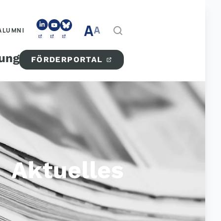
A
A
ALUMNI
tung
FÖRDERPORTAL
Aktuelles