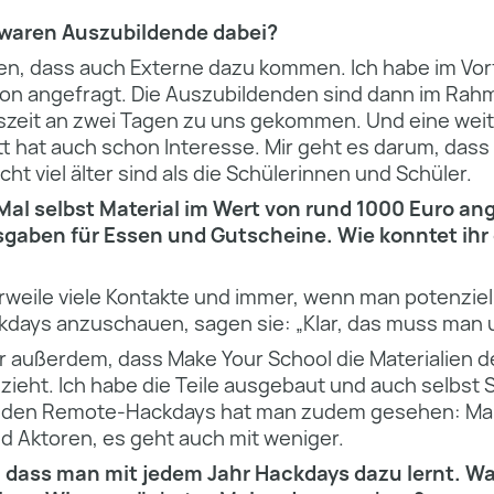
 waren
Auszubildende dabei?
en, dass auch Externe dazu kommen. Ich habe im Vorf
ion angefragt. Die Auszubildenden sind dann im Rah
szeit an zwei Tagen zu uns gekommen. Und eine weite
t hat auch schon Interesse. Mir geht es darum, das
icht viel älter sind als die Schülerinnen und Schüler.
 Mal selbst Material im Wert von rund 1000 Euro an
gaben für Essen und Gutscheine. Wie konntet ihr
rweile viele Kontakte und immer, wenn man potenziel
ckdays anzuschauen, sagen sie: „Klar, das muss man 
ar außerdem, dass Make Your School die Materialien d
zieht. Ich habe die Teile ausgebaut und auch selbst
i den Remote-Hackdays hat man zudem gesehen: Man
d Aktoren, es geht auch mit weniger.
, dass man mit jedem Jahr Hackdays dazu lernt. W