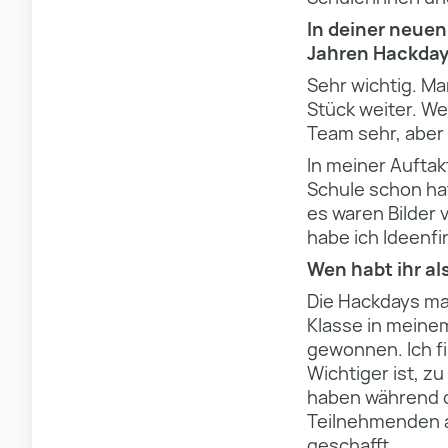
In deiner neuen
Jahren Hackdays
Sehr wichtig. Ma
Stück weiter. W
Team sehr, aber
In meiner Auftak
Schule schon hat
es waren Bilder
habe ich Ideenfi
Wen habt ihr a
Die Hackdays mac
Klasse in meinem
gewonnen. Ich fi
Wichtiger ist, z
haben während d
Teilnehmenden ak
geschafft.