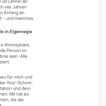
ist Lehrer an
h vier Jahren
on Anfang an
ert – und manches
le in Eigenregie
ere Atmosphäre,
nde Person im
nis sein: Alle
iert.
neu für mich und
Make-Your-School-
ntation und dem
men. Mir hat es
hen, die die
r.