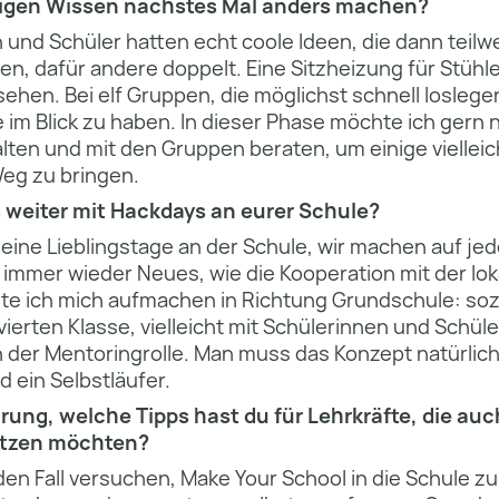
zigen Wissen nächstes Mal anders machen?
 und Schüler hatten echt coole Ideen, die dann teilw
, dafür andere doppelt. Eine Sitzheizung für Stühle
sehen. Bei elf Gruppen, die möglichst schnell loslege
le im Blick zu haben. In dieser Phase möchte ich gern
ten und mit den Gruppen beraten, um einige viellei
eg zu bringen.
 weiter mit Hackdays an eurer Schule?
ine Lieblingstage an der Schule, wir machen auf jede
 immer wieder Neues, wie die Kooperation mit der lok
 ich mich aufmachen in Richtung Grundschule: soz
vierten Klasse, vielleicht mit Schülerinnen und Schül
n der Mentoringrolle. Man muss das Konzept natürlic
d ein Selbstläufer.
rung, welche Tipps hast du für Lehrkräfte, die auch
tzen möchten?
den Fall versuchen, Make Your School in die Schule 