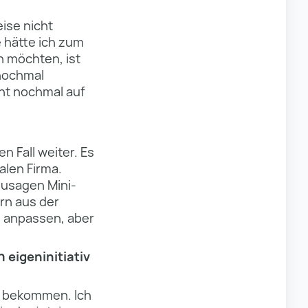
eise nicht
 hätte ich zum
n möchten, ist
 nochmal
cht nochmal auf
n Fall weiter. Es
alen Firma.
usagen Mini-
ern aus der
h anpassen, aber
 eigeninitiativ
zu bekommen. Ich