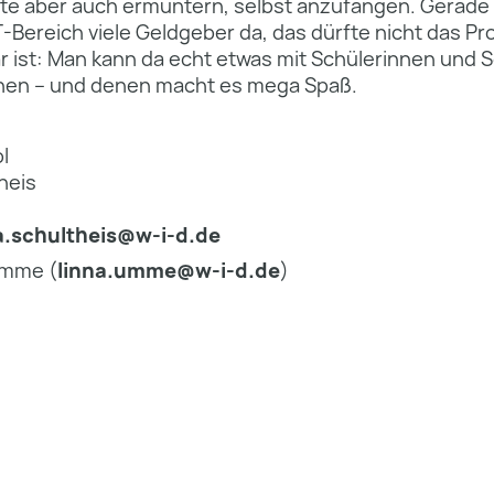
te aber auch ermuntern, selbst anzufangen. Gerade i
T-Bereich viele Geldgeber da, das dürfte nicht das P
r ist: Man kann da echt etwas mit Schülerinnen und 
n – und denen macht es mega Spaß.
l
heis
a.schultheis@w-i-d.de
Umme (
linna.umme@w-i-d.de
)