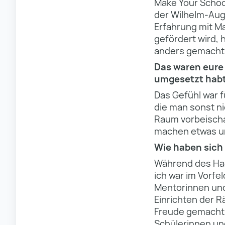
Make Your Schoo
der Wilhelm-Augu
Erfahrung mit Ma
gefördert wird, 
anders gemacht. 
Das waren eure 
umgesetzt habt.
Das Gefühl war 
die man sonst n
Raum vorbeischau
machen etwas und
Wie haben sich 
Während des Hack
ich war im Vorfe
Mentorinnen und
Einrichten der R
Freude gemacht.
Schülerinnen und