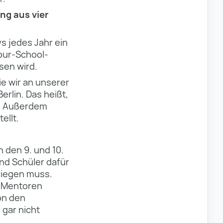
ng aus vier
s jedes Jahr ein
our-School-
sen wird.
ie wir an unserer
rlin. Das heißt,
n. Außerdem
ellt.
 den 9. und 10.
und Schüler dafür
kriegen muss.
d Mentoren
on den
 gar nicht