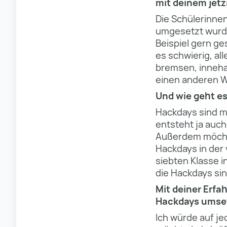
mit deinem jet
Die Schülerinnen
umgesetzt wurden
Beispiel gern ge
es schwierig, al
bremsen, innehal
einen anderen W
Und wie geht es
Hackdays sind me
entsteht ja auch
Außerdem möchte
Hackdays in der 
siebten Klasse i
die Hackdays sin
Mit deiner Erfah
Hackdays umse
Ich würde auf je