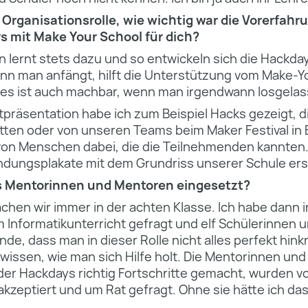
 Organisationsrolle, wie wichtig war die Vorerfahru
 mit Make Your School für dich?
n lernt stets dazu und so entwickeln sich die Hackday
enn man anfängt, hilft die Unterstützung vom Make-Y
 es ist auch machbar, wenn man irgendwann losgelas
tpräsentation habe ich zum Beispiel Hacks gezeigt, d
ten oder von unseren Teams beim Maker Festival in Be
 von Menschen dabei, die die Teilnehmenden kannte
ndungsplakate mit dem Grundriss unserer Schule erst
ls Mentorinnen und Mentoren eingesetzt?
hen wir immer in der achten Klasse. Ich habe dann in
 Informatikunterricht gefragt und elf Schülerinnen 
nde, dass man in dieser Rolle nicht alles perfekt hin
u wissen, wie man sich Hilfe holt. Die Mentorinnen un
er Hackdays richtig Fortschritte gemacht, wurden v
zeptiert und um Rat gefragt. Ohne sie hätte ich das