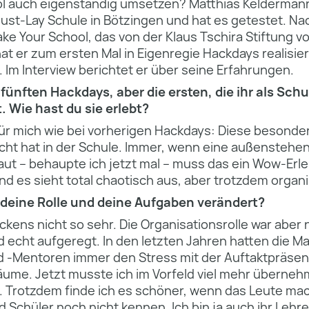
l auch eigenständig umsetzen? Matthias Keldermann 
st-Lay Schule in Bötzingen und hat es getestet. Nac
ke Your School, das von der Klaus Tschira Stiftung v
hat er zum ersten Mal in Eigenregie Hackdays realisi
Im Interview berichtet er über seine Erfahrungen.
fünften Hackdays, aber die ersten, die ihr als Schu
 Wie hast du sie erlebt?
für mich wie bei vorherigen Hackdays: Diese besond
icht hat in der Schule. Immer, wenn eine außenstehe
t – behaupte ich jetzt mal – muss das ein Wow-Erleb
 es sieht total chaotisch aus, aber trotzdem organis
deine Rolle und deine Aufgaben verändert?
ens nicht so sehr. Die Organisationsrolle war aber 
ld echt aufgeregt. In den letzten Jahren hatten die 
 -Mentoren immer den Stress mit der Auftaktpräse
äume. Jetzt musste ich im Vorfeld viel mehr überneh
 Trotzdem finde ich es schöner, wenn das Leute mac
 Schüler noch nicht kennen. Ich bin ja auch ihr Lehre