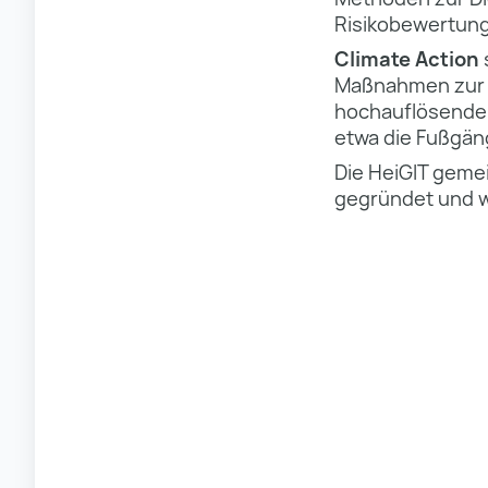
Risikobewertunge
Climate Action
Maßnahmen zur M
hochauflösende r
etwa die Fußgäng
Die HeiGIT gemei
gegründet und wi