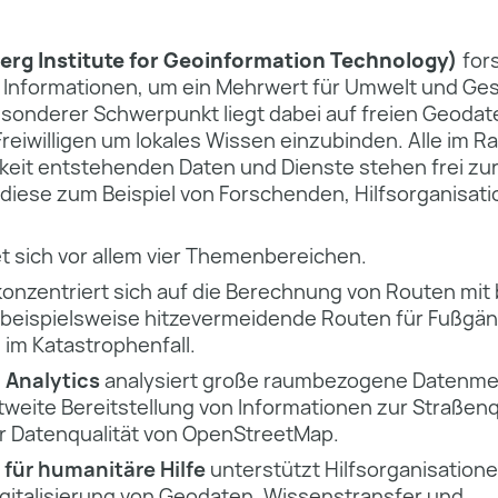
erg Institute for Geoinformation Technology)
fors
Informationen, um ein Mehrwert für Umwelt und Ges
esonderer Schwerpunkt liegt dabei auf freien Geodat
reiwilligen um lokales Wissen einzubinden. Alle im 
keit entstehenden Daten und Dienste stehen frei zu
diese zum Beispiel von Forschenden, Hilfsorganisat
 sich vor allem vier Themenbereichen.
onzentriert sich auf die Berechnung von Routen mi
beispielsweise hitzevermeidende Routen für Fußgä
e im Katastrophenfall.
a Analytics
analysiert große raumbezogene Datenme
eltweite Bereitstellung von Informationen zur Straßenq
 Datenqualität von OpenStreetMap.
für humanitäre Hilfe
unterstützt Hilfsorganisation
gitalisierung von Geodaten, Wissenstransfer und