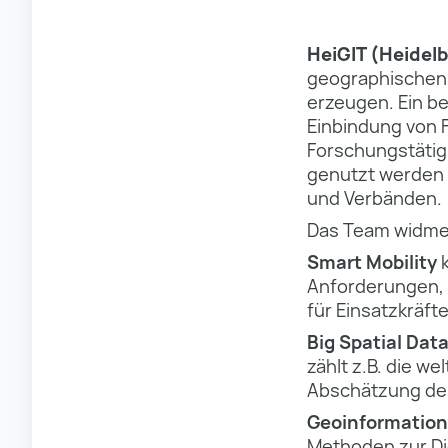
HeiGIT (Heidelb
geographischen 
erzeugen. Ein b
Einbindung von F
Forschungstätig
genutzt werden 
und Verbänden.
Das Team widmet
Smart Mobility
k
Anforderungen, 
für Einsatzkräft
Big Spatial Dat
zählt z.B. die w
Abschätzung der
Geoinformation 
Methoden zur Di