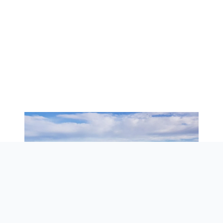
Drohnenbefliegung mit Schulkindern im Rahmen des Projekts