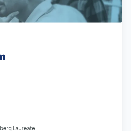
um
lberg Laureate