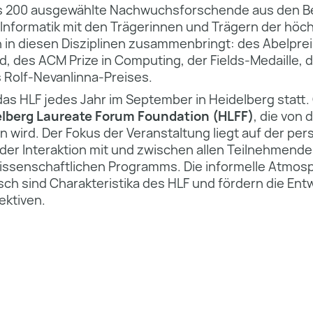
as 200 ausgewählte Nachwuchsforschende aus den B
Informatik mit den Trägerinnen und Trägern der höc
in diesen Disziplinen zusammenbringt: des Abelpre
d, des ACM Prize in Computing, der Fields-Medaille,
 Rolf-Nevanlinna-Preises.
 das HLF jedes Jahr im September in Heidelberg statt. 
lberg Laureate Forum Foundation (HLFF)
, die von 
n wird. Der Fokus der Veranstaltung liegt auf der per
er Interaktion mit und zwischen allen Teilnehmende
issenschaftlichen Programms. Die informelle Atmos
ch sind Charakteristika des HLF und fördern die Ent
ektiven.