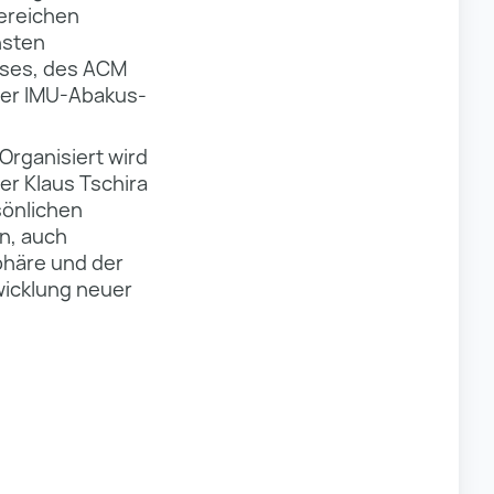
ereichen
hsten
ises, des ACM
 der IMU-Abakus-
Organisiert wird
der Klaus Tschira
sönlichen
n, auch
phäre und der
wicklung neuer