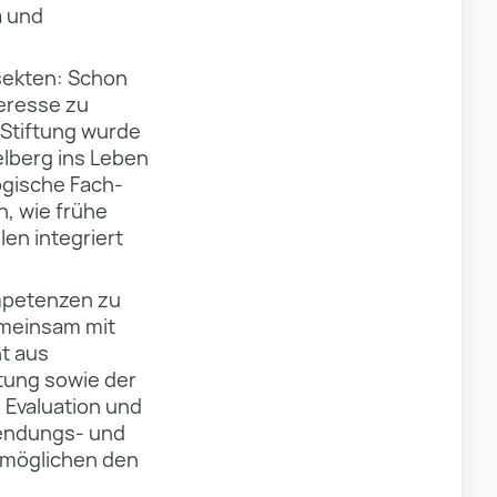
a und
nsekten: Schon
teresse zu
a Stiftung wurde
elberg ins Leben
ogische Fach-
n, wie frühe
len integriert
ompetenzen zu
emeinsam mit
t aus
tung sowie der
e Evaluation und
wendungs- und
rmöglichen den