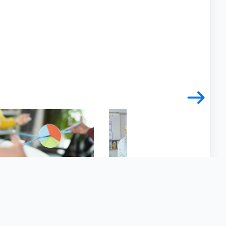
ueck/Forscherstation
© Annette Mueck/Forscherstation