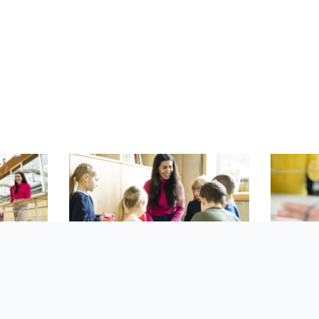
n
© Annette Mueck/Forscherstation
© Annette M