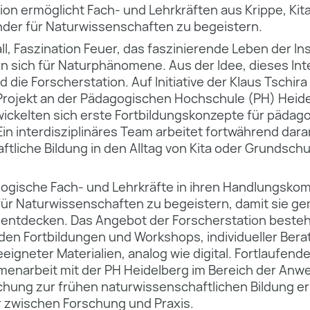
ion ermöglicht Fach- und Lehrkräften aus Krippe, Kit
nder für Naturwissenschaften zu begeistern.
l, Faszination Feuer, das faszinierende Leben der I
n sich für Naturphänomene. Aus der Idee, dieses In
d die Forscherstation. Auf Initiative der Klaus Tschir
n Projekt an der Pädagogischen Hochschule (PH) Heid
wickelten sich erste Fortbildungskonzepte für pädag
Ein interdisziplinäres Team arbeitet fortwährend dara
tliche Bildung in den Alltag von Kita oder Grundschu
dagogische Fach- und Lehrkräfte in ihren Handlungsk
 für Naturwissenschaften zu begeistern, damit sie g
t entdecken. Das Angebot der Forscherstation besteh
den Fortbildungen und Workshops, individueller Bera
eeigneter Materialien, analog wie digital. Fortlaufend
enarbeit mit der PH Heidelberg im Bereich der An
hung zur frühen naturwissenschaftlichen Bildung e
 zwischen Forschung und Praxis.