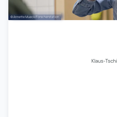
© Annette Mueck/Forscherstation
Klaus-Tsch