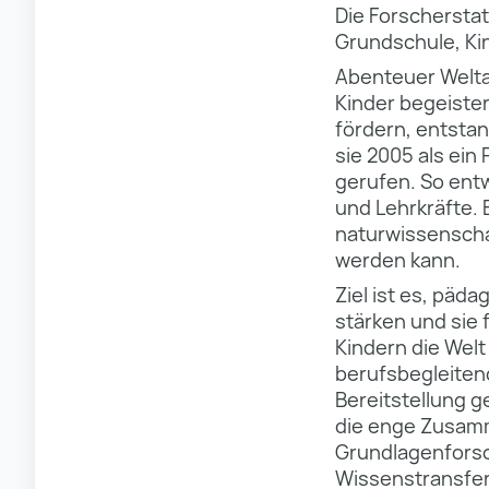
Die Forscherstat
Grundschule, Ki
Abenteuer Weltal
Kinder begeister
fördern, entstan
sie 2005 als ei
gerufen. So ent
und Lehrkräfte. 
naturwissenschaf
werden kann.
Ziel ist es, pä
stärken und sie
Kindern die Wel
berufsbegleiten
Bereitstellung g
die enge Zusamm
Grundlagenforsc
Wissenstransfer