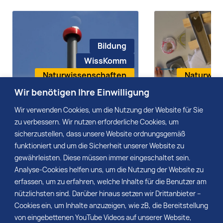
Bildung
WissKomm
Naturwissenschaften
Naturwis
Wir benötigen Ihre Einwilligung
23. Oktober 2024
03. Mai 2023
Wir verwenden Cookies, um die Nutzung der Website für Sie
Audiobeitrag: Skypole
Audiobeitrag: M
zu verbessern. Wir nutzen erforderliche Cookies, um
bietet Orientierung am
Geobox Geogra
sicherzustellen, dass unsere Website ordnungsgemäß
Nachthimmel
erleben
funktioniert und um die Sicherheit unserer Website zu
gewährleisten. Diese müssen immer eingeschaltet sein.
Mehr
Mehr
Analyse-Cookies helfen uns, um die Nutzung der Website zu
erfassen, um zu erfahren, welche Inhalte für die Benutzer am
nützlichsten sind. Darüber hinaus setzen wir Drittanbieter –
Cookies ein, um Inhalte anzuzeigen, wie zB, die Bereitstellung
von eingebettenen YouTube Videos auf unserer Website,