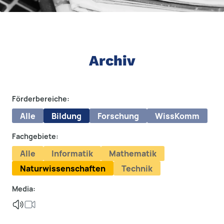
Archiv
Förderbereiche:
Alle
Bildung
Forschung
WissKomm
Fachgebiete:
Alle
Informatik
Mathematik
Naturwissenschaften
Technik
Media: