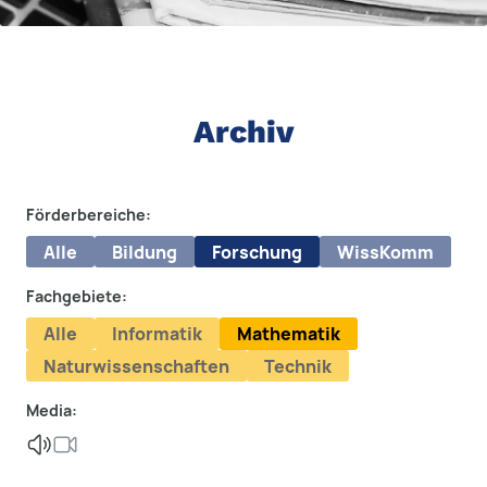
Archiv
Förderbereiche:
Alle
Bildung
Forschung
WissKomm
Fachgebiete:
Alle
Informatik
Mathematik
Naturwissenschaften
Technik
Media: