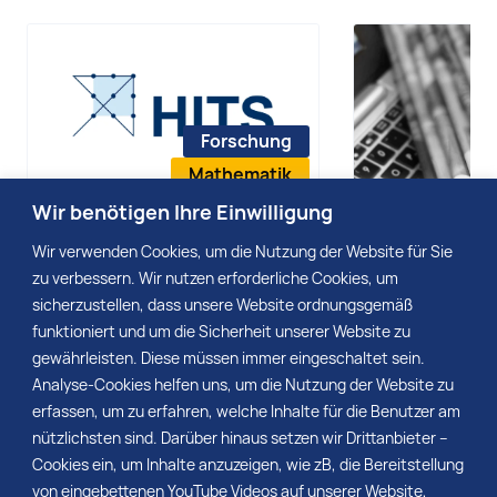
Forschung
Mathematik
Wir benötigen Ihre Einwilligung
13. Oktober 2021
14. Dezember 2022
Audiobeitrag: 
Wir verwenden Cookies, um die Nutzung der Website für Sie
Audiobeitrag: Wie man
Heidelberg La
zu verbessern. Wir nutzen erforderliche Cookies, um
die
Forum
sicherzustellen, dass unsere Website ordnungsgemäß
Fußballweltmeisterschaft
funktioniert und um die Sicherheit unserer Website zu
berechnet
gewährleisten. Diese müssen immer eingeschaltet sein.
Mehr
Mehr
Analyse-Cookies helfen uns, um die Nutzung der Website zu
erfassen, um zu erfahren, welche Inhalte für die Benutzer am
nützlichsten sind. Darüber hinaus setzen wir Drittanbieter –
Cookies ein, um Inhalte anzuzeigen, wie zB, die Bereitstellung
von eingebettenen YouTube Videos auf unserer Website,