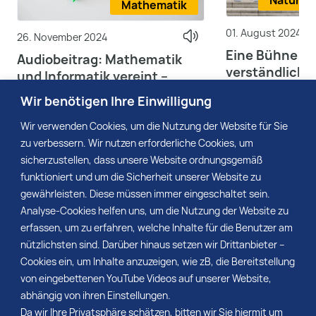
Naturwi
Mathematik
01. August 2024
26. November 2024
Eine Bühne fü
Audiobeitrag: Mathematik
verständliche
und Informatik vereint –
Wissenschaft
ein Plus für die
Wir benötigen Ihre Einwilligung
Grundschule
Wir verwenden Cookies, um die Nutzung der Website für Sie
Mehr
Mehr
zu verbessern. Wir nutzen erforderliche Cookies, um
sicherzustellen, dass unsere Website ordnungsgemäß
funktioniert und um die Sicherheit unserer Website zu
gewährleisten. Diese müssen immer eingeschaltet sein.
Analyse-Cookies helfen uns, um die Nutzung der Website zu
Seitennum
Seite:
1
2
…
4
Nächste
erfassen, um zu erfahren, welche Inhalte für die Benutzer am
der
nützlichsten sind. Darüber hinaus setzen wir Drittanbieter –
Cookies ein, um Inhalte anzuzeigen, wie zB, die Bereitstellung
Beiträge
von eingebettenen YouTube Videos auf unserer Website,
abhängig von ihren Einstellungen.
Da wir Ihre Privatsphäre schätzen, bitten wir Sie hiermit um