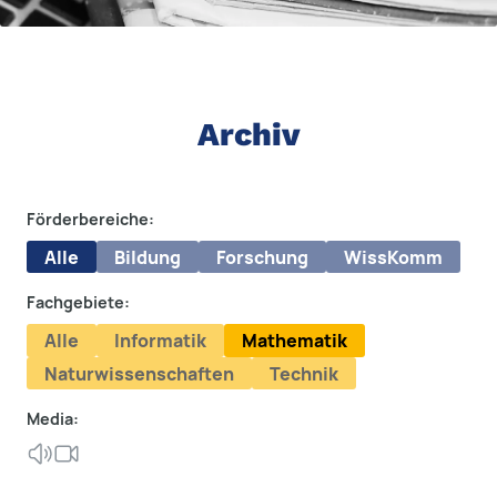
Archiv
Förderbereiche:
Alle
Bildung
Forschung
WissKomm
Fachgebiete:
Alle
Informatik
Mathematik
Naturwissenschaften
Technik
Media: