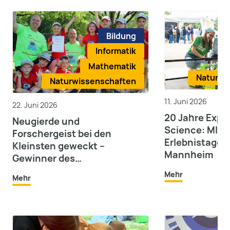
Bildung
Informatik
Mathematik
Naturwi
Naturwissenschaften
11. Juni 2026
22. Juni 2026
20 Jahre Expl
Neugierde und
Science: MINT
Forschergeist bei den
Erlebnistage s
Kleinsten geweckt –
Mannheim
Gewinner des
Kindergartenwettbewerbs
Mehr
Mehr
wurden ausgezeichnet