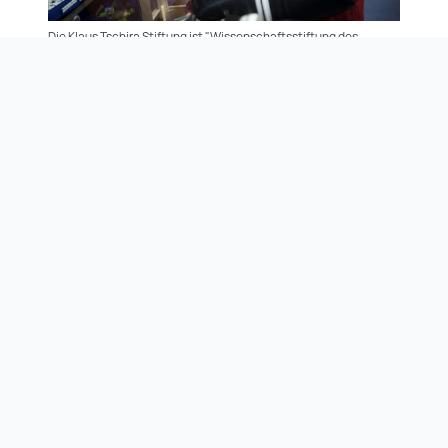
Die Klaus Tschira Stiftung ist "Wissenschaftsstiftung des
Jahres". Das Beispielbild der Stiftungsaktivitäten zeigt KlarText-
Preisträgerin Ruth Rittinghaus, wie sie Katalysatoren abwiegt,
die sie für zukunftsfähige Biokunststoffe entwickelte. Foto:
Annette Mück/Klaus Tschira Stiftung
Ansprechpartnerin