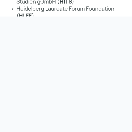
Studien gGmbH (
HITS
)
Heidelberg Laureate Forum Foundation
(
HLFF
)
Jugend präsentiert gGmbH
Nationales Institut für
Wissenschaftskommunikation gGmbH
(
NaWik
)
Science Media Center Germany gGmbH
(
SMC
)
Die
KT Abrechn­ungs­dienste
in Heidelberg
(KTA) ist ein Dienstleister für die Firmen und
Organisationen des Verbunds. Ihre Aufgabe ist
die Bereitstellung von IT-Leistungen, Finanz- &
Rechnungswesen, Human Resources sowie
das Immobilien- & Gebäudemanagement.
Der Stiftungssitz, die Villa Bosch
Als Sitz unserer Stiftung wurde die Villa Bosch