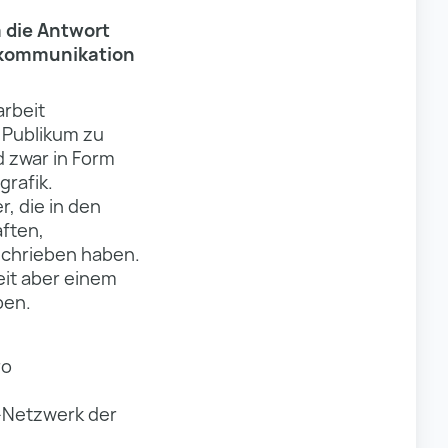
 die Antwort
tskommunikation
arbeit
 Publikum zu
d zwar in Form
grafik.
, die in den
aften,
schrieben haben.
eit aber einem
ben.
ro
i-Netzwerk der