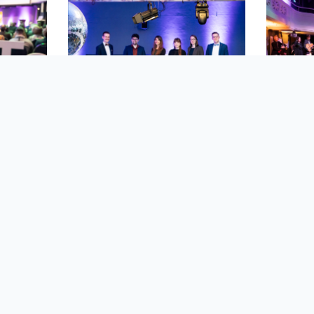
Spielen gehört natürlich auch dazu. ©
Computermuseum Oldenburg/ T. Schicke
Weiterführende Links