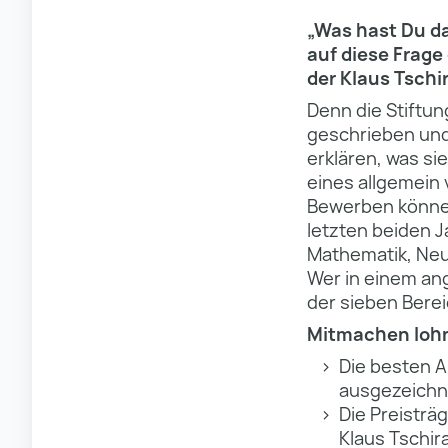
„Was hast Du da
auf diese Frage
der Klaus Tschi
Denn die Stiftun
geschrieben und
erklären, was si
eines allgemein 
Bewerben können
letzten beiden J
Mathematik, Neur
Wer in einem an
der sieben Bere
Mitmachen lohn
Die besten Ar
ausgezeichne
Die Preisträ
Klaus Tschi