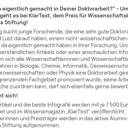
 eigentlich gemacht in Deiner Doktorarbeit?“ – Um
 geht es bei KlarText, dem Preis für Wissenschaf
ra Stiftung!
g sucht junge Forschende, die eine sehr gute Doktor­
 Lust darauf haben, einem nicht-wissen­schaftlichen
e da eigentlich gemacht haben in ihrer Forschung. Un
verständlichen Artikels oder einer anschaulichen Info
 sich alle Wissenschaftlerinnen und Wissenschaftler
ahren in Biologie, Chemie, Informatik, Geo­wissen­sch
o­wissen­schaften oder Physik eine Doktor­arbeit ge
grenzenden Fach­gebiet promoviert wurde, seine Arb
iche zuordnen kann, darf sich ebenfalls gerne bewer
t sich!
tikel und die beste Infografik werden mit je 7.500 Eu
t und im Wissens­magazin „KlarText“ veröffentlicht.
gerinnen und Preisträger werden in das aktive Alumn
ra Stiftung aufgenommen.