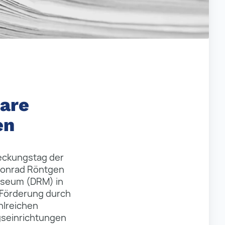
are
en
deckungstag der
 Conrad Röntgen
useum (DRM) in
 Förderung durch
ahlreichen
gseinrichtungen