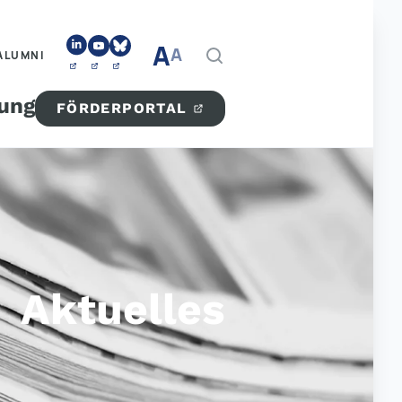
A
A
ALUMNI
tung
FÖRDERPORTAL
Aktuelles