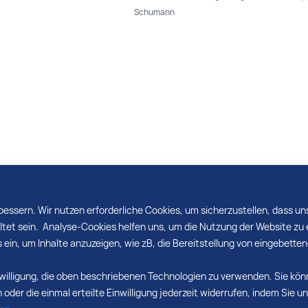
Schumann
bessern. Wir nutzen erforderliche Cookies, um sicherzustellen, dass u
et sein. Analyse-Cookies helfen uns, um die Nutzung der Website zu e
s ein, um Inhalte anzuzeigen, wie zB, die Bereitstellung von eingebett
Einwilligung, die oben beschriebenen Technologien zu verwenden. Sie kö
oder die einmal erteilte Einwilligung jederzeit widerrufen, indem Sie u