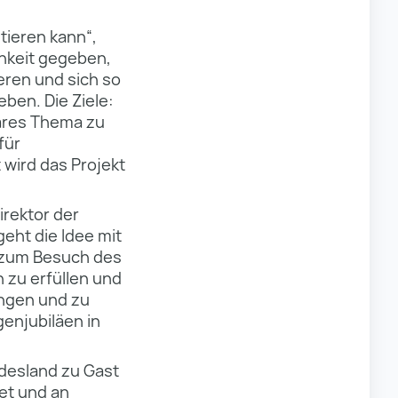
tieren kann“,
hkeit gegeben,
eren und sich so
ben. Die Ziele:
näres Thema zu
für
 wird das Projekt
Direktor der
eht die Idee mit
n zum Besuch des
 zu erfüllen und
ngen und zu
enjubiläen in
desland zu Gast
et und an