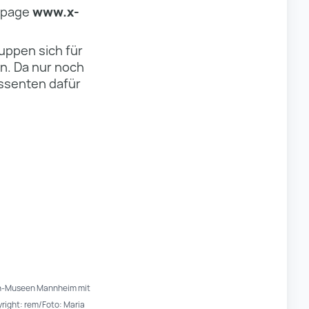
mepage
www.x-
uppen sich für
n. Da nur noch
essenten dafür
orn-Museen Mannheim mit
right: rem/Foto: Maria