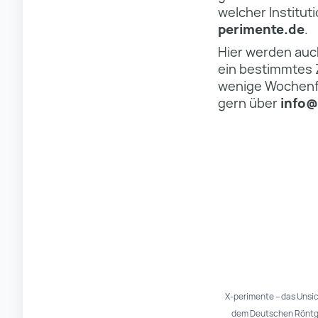
welcher Institut
perimente.de
.
Hier werden auch
ein bestimmtes 
wenige Wochenfe
gern über
info@
X-perimente – das Unsi
dem Deutschen Röntgen