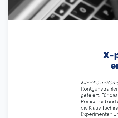
X-
e
Mannheim/Rems
Röntgenstrahlen
gefeiert. Für d
Remscheid und d
die Klaus Tschir
Experimenten un