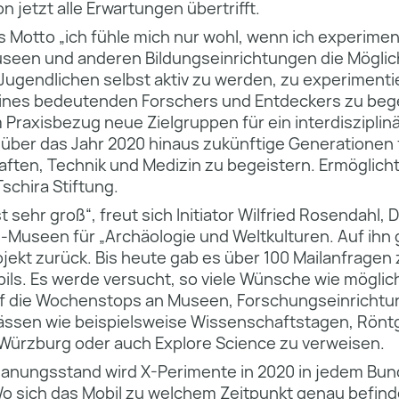
n jetzt alle Erwartungen übertrifft.
 Motto „ich fühle mich nur wohl, wenn ich experimen
useen und anderen Bildungseinrichtungen die Möglic
Jugendlichen selbst aktiv zu werden, zu experimenti
eines bedeutenden Forschers und Entdeckers zu bege
Praxisbezug neue Zielgruppen für ein interdiszipli
 über das Jahr 2020 hinaus zukünftige Generationen 
ten, Technik und Medizin zu begeistern. Ermöglicht
Tschira Stiftung.
t sehr groß“, freut sich Initiator Wilfried Rosendahl, 
Museen für „Archäologie und Weltkulturen. Auf ihn g
ekt zurück. Bis heute gab es über 100 Mailanfrage
ls. Es werde versucht, so viele Wünsche wie möglich
f die Wochenstops an Museen, Forschungseinrichtu
ssen wie beispielsweise Wissenschaftstagen, Röntg
ürzburg oder auch Explore Science zu verweisen.
lanungsstand wird X-Perimente in 2020 in jedem Bun
o sich das Mobil zu welchem Zeitpunkt genau befind