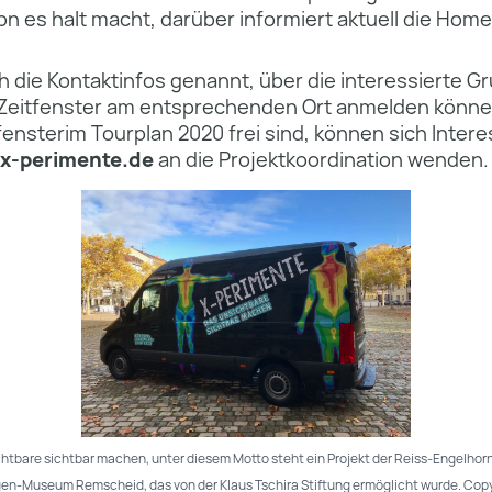
ion es halt macht, darüber informiert aktuell die Ho
 die Kontaktinfos genannt, über die interessierte Gr
Zeitfenster am entsprechenden Ort anmelden könne
nsterim Tourplan 2020 frei sind, können sich Inter
x-perimente.de
an die Projektkoordination wenden.
chtbare sichtbar machen, unter diesem Motto steht ein Projekt der Reiss-Engelh
-Museum Remscheid, das von der Klaus Tschira Stiftung ermöglicht wurde. Copy