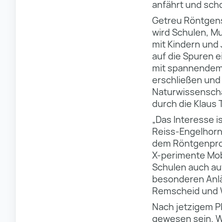
anfährt und scho
Getreu Röntgens
wird Schulen, M
mit Kindern und 
auf die Spuren 
mit spannendem 
erschließen und
Naturwissenschaf
durch die Klaus 
„Das Interesse is
Reiss-Engelhorn-
dem Röntgenproj
X-perimente Mobi
Schulen auch au
besonderen Anlä
Remscheid und W
Nach jetzigem P
gewesen sein. W