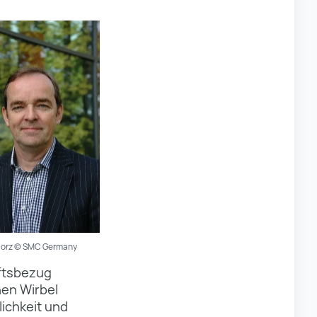
llorz © SMC Germany
aftsbezug
hen Wirbel
ichkeit und