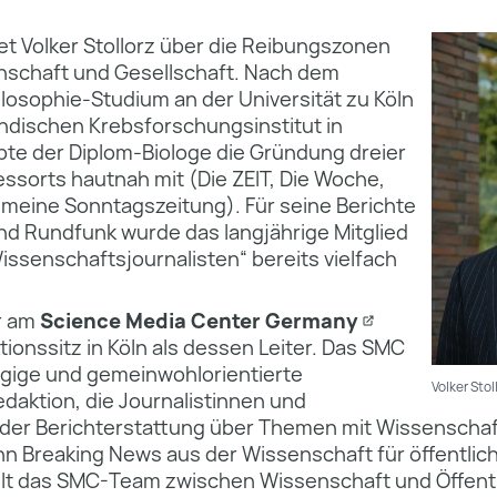
tet Volker Stollorz über die Reibungszonen
schaft und Gesellschaft. Nach dem
ilosophie-Studium an der Universität zu Köln
ndischen Krebsforschungsinstitut in
te der Diplom-Biologe die Gründung dreier
ssorts hautnah mit (Die ZEIT, Die Woche,
emeine Sonntagszeitung). Für seine Berichte
 und Rundfunk wurde das langjährige Mitglied
issenschaftsjournalisten“ bereits vielfach
er am
Science Media Center Germany
ionssitz in Köln als dessen Leiter. Das SMC
ngige und gemeinwohlorientierte
Volker Sto
daktion, die Journalistinnen und
i der Berichterstattung über Themen mit Wissensch
nn Breaking News aus der Wissenschaft für öffentlic
elt das SMC-Team zwischen Wissenschaft und Öffentl