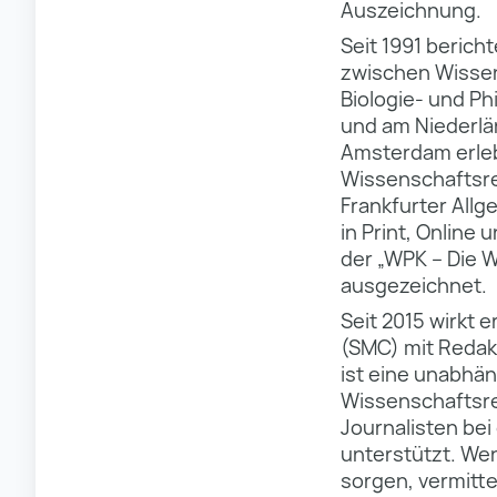
Auszeichnung.
Seit 1991 berich
zwischen Wissen
Biologie- und Ph
und am Niederlä
Amsterdam erleb
Wissenschaftsre
Frankfurter Allg
in Print, Online
der „WPK – Die W
ausgezeichnet.
Seit 2015 wirkt 
(SMC) mit Redakt
ist eine unabhä
Wissenschaftsre
Journalisten be
unterstützt. We
sorgen, vermitt