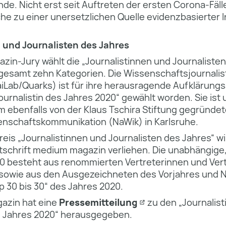
ünde. Nicht erst seit Auftreten der ersten Corona-Fäll
he zu einer unersetzlichen Quelle evidenzbasierter 
 und Journalisten des Jahres
in-Jury wählt die „Journalistinnen und Journalisten
sgesamt zehn Kategorien. Die Wissenschaftsjournalist
Lab/Quarks) ist für ihre herausragende Aufklärungsa
urnalistin des Jahres 2020“ gewählt worden. Sie ist
 ebenfalls von der Klaus Tschira Stiftung gegründe
senschaftskommunikation (NaWik) in Karlsruhe.
reis „Journalistinnen und Journalisten des Jahres“ wi
tschrift medium magazin verliehen. Die unabhängige,
20 besteht aus renommierten Vertreterinnen und Vert
sowie aus den Ausgezeichneten des Vorjahres und
p 30 bis 30“ des Jahres 2020.
azin hat eine
Pressemitteilung
zu den „Journalis
s Jahres 2020“ herausgegeben.