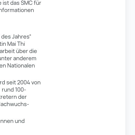
e ist das SMC für
Informationen
 des Jahres“
in Mai Thi
rbeit über die
 unter anderem
ten Nationalen
rd seit 2004 von
 rund 100-
retern der
 Nachwuchs-
tinnen und