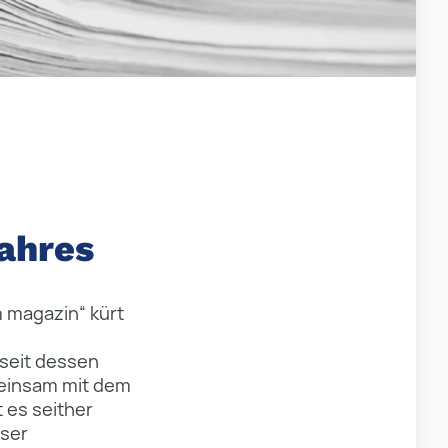
Jahres
m magazin“ kürt
 seit dessen
meinsam mit dem
 es seither
eser