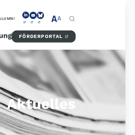
A
A
ALUMNI
tung
FÖRDERPORTAL
Aktuelles