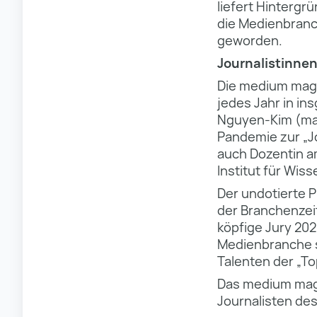
liefert Hintergr
die Medienbranc
geworden.
Journalistinnen
Die medium magaz
jedes Jahr in in
Nguyen-Kim (mai
Pandemie zur „Jo
auch Dozentin am
Institut für Wis
Der undotierte P
der Branchenzei
köpfige Jury 20
Medienbranche 
Talenten der „To
Das medium mag
Journalisten de