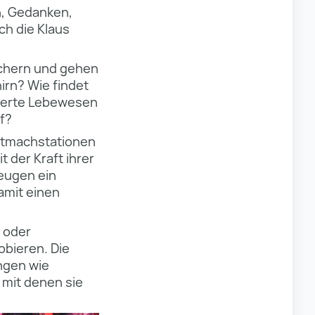
, Gedanken,
ch die Klaus
schern und gehen
irn? Wie findet
inerte Lebewesen
uf?
itmachstationen
der Kraft ihrer
zeugen ein
amit einen
 oder
obieren. Die
ngen wie
mit denen sie