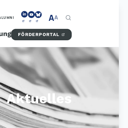
A
A
ALUMNI
tung
FÖRDERPORTAL
Aktuelles