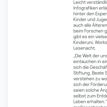
Leicht verständ
Infografiken er
hinter den Expe
Kinder und Juge
auch alle Älter
beim Forschen g
gibt es ein viel
Kinderuni, Work
Lesenacht.
„Die Welt der un
eintauchen in e
sich die Geschäf
Stiftung, Beate
verstehen zu woll
sich der Förder
seien solche Ang
selbst zum Entd
Leben erhalten.“