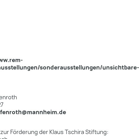
www.rem-
usstellungen/sonderausstellungen/unsichtbare-
enroth
27
ifenroth@mannheim.de
ur Förderung der Klaus Tschira Stiftung: