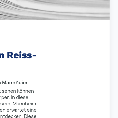
n Reiss-
in Mannheim
ht sehen können
per. In diese
Museen Mannheim
ien erwartet eine
 entdecken. Diese