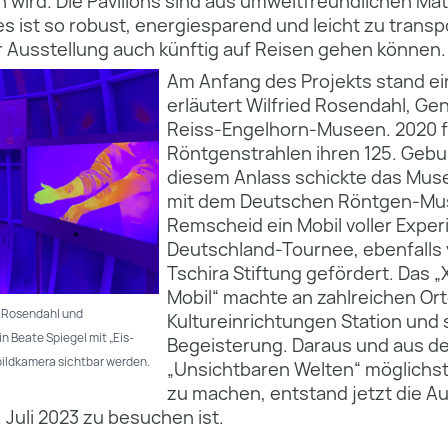
wird. Die Pavillons sind aus umweltfreundlichen Mat
les ist so robust, energiesparend und leicht zu transp
r Ausstellung auch künftig auf Reisen gehen können.
Am Anfang des Projekts stand ei
erläutert Wilfried Rosendahl, Gen
Reiss-Engelhorn-Museen. 2020 f
Röntgenstrahlen ihren 125. Gebu
diesem Anlass schickte das M
mit dem Deutschen Röntgen-Mu
Remscheid ein Mobil voller Expe
Deutschland-Tournee, ebenfalls 
Tschira Stiftung gefördert. Das 
Mobil“ machte an zahlreichen Or
d Rosendahl und
Kultureinrichtungen Station und 
n Beate Spiegel mit „Eis-
Begeisterung. Daraus und aus de
bildkamera sichtbar werden.
„Unsichtbaren Welten“ möglichst 
zu machen, entstand jetzt die Au
 Juli 2023 zu besuchen ist.