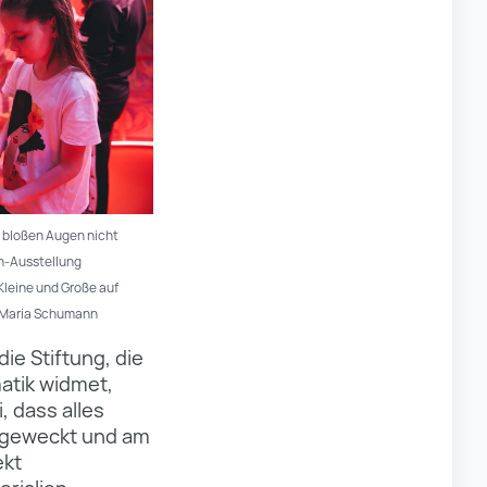
it bloßen Augen nicht
h-Ausstellung
Kleine und Große auf
/Maria Schumann
ie Stiftung, die
atik widmet,
, dass alles
t geweckt und am
ekt