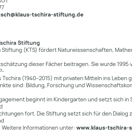
sch
77
sch@klaus-tschira-stiftung.de
Tschira Stiftung
a Stiftung (KTS) fördert Naturwissenschaften, Mathe
schätzung dieser Fächer beitragen. Sie wurde 1995
P-
 Tschira (1940–2015) mit privaten Mitteln ins Leben g
kte sind: Bildung, Forschung und Wissenschaftsko
agement beginnt im Kindergarten und setzt sich in 
d
htungen fort. Die Stiftung setzt sich für den Dialog
nd
. Weitere Informationen unter:
www.klaus-tschira-s