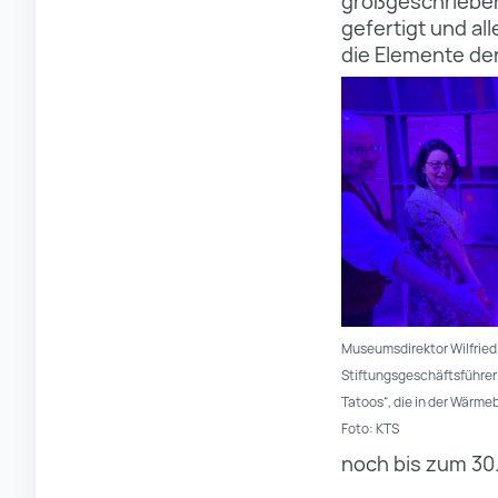
großgeschrieben 
gefertigt und al
die Elemente de
Museumsdirektor Wilfrie
Stiftungsgeschäftsführeri
Tatoos“, die in der Wärme
Foto: KTS
noch bis zum 30.