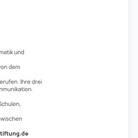
matik und
 von dem
erufen. Ihre drei
mmunikation.
Schulen,
 zwischen
tiftung.de