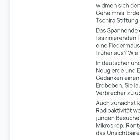
widmen sich de
Geheimnis, Erde,
Tschira Stiftung
Das Spannende d
faszinierenden 
eine Fledermaus 
früher aus? Wie 
In deutscher un
Neugierde und E
Gedanken einen B
Erdbeben. Sie l
Verbrecher zu ü
Auch zunächst 
Radioaktivität w
jungen Besuche
Mikroskop, Rönt
das Unsichtbare