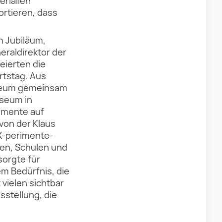
erialien
ortieren, dass
n Jubiläum,
eraldirektor der
eierten die
rtstag. Aus
useum gemeinsam
seum in
rimente auf
von der Klaus
„X-perimente-
ten, Schulen und
sorgte für
m Bedürfnis, die
vielen sichtbar
sstellung, die