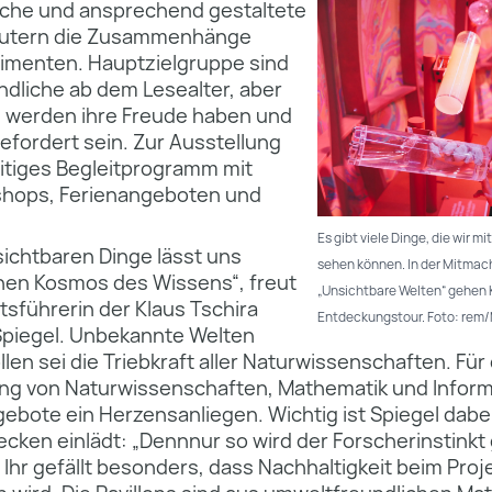
liche und ansprechend gestaltete
läutern die Zusammenhänge
rimenten. Hauptzielgruppe sind
ndliche ab dem Lesealter, aber
en werden ihre Freude haben und
efordert sein. Zur Ausstellung
seitiges Begleitprogramm mit
shops, Ferienangeboten und
Es gibt viele Dinge, die wir m
sichtbaren Dinge lässt uns
sehen können. In der Mitmac
inen Kosmos des Wissens“, freut
„Unsichtbare Welten“ gehen 
tsführerin der Klaus Tschira
Entdeckungstour. Foto: rem
 Spiegel. Unbekannte Welten
en sei die Triebkraft aller Naturwissenschaften. Für d
ung von Naturwissenschaften, Mathematik und Inform
ebote ein Herzensanliegen. Wichtig ist Spiegel dabei
ecken einlädt: „Dennnur so wird der Forscherinstink
 Ihr gefällt besonders, dass Nachhaltigkeit beim Proj