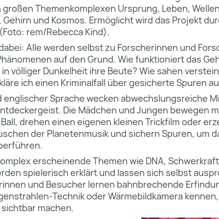
n großen Themenkomplexen Ursprung, Leben, Wellen
 Gehirn und Kosmos. Ermöglicht wird das Projekt dur
 (Foto: rem/Rebecca Kind).
abei: Alle werden selbst zu Forscherinnen und For
Phänomenen auf den Grund. Wie funktioniert das Geh
in völliger Dunkelheit ihre Beute? Wie sahen verste
kläre ich einen Kriminalfall über gesicherte Spuren a
d englischer Sprache wecken abwechslungsreiche M
ntdeckergeist. Die Mädchen und Jungen bewegen mit 
all, drehen einen eigenen kleinen Trickfilm oder er
auschen der Planetenmusik und sichern Spuren, um d
berführen.
komplex erscheinende Themen wie DNA, Schwerkraft
erden spielerisch erklärt und lassen sich selbst auspr
rinnen und Besucher lernen bahnbrechende Erfindu
genstrahlen-Technik oder Wärmebildkamera kennen, 
 sichtbar machen.