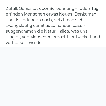
Zufall, Genialität oder Berechnung – jeden Tag
erfinden Menschen etwas Neues! Denkt man
über Erfindung
en nach, setzt man sich
zwangsläufig damit auseinander, dass –
ausgenommen die Natur – alles, was uns
umgibt, von Menschen erdacht, entwickelt und
verbessert wurde.
Oft ist der Weg vom Hirngespinst zur Erfindung
ein weiter, der sich aber lohnen kann, denn
bereits Albert
Einstein wusste: Wenn eine Idee
nicht zuerst absurd erscheint, taugt sie nichts.
Die Mitmachausstellung
„Tüftelgenies“
widmet
sich dem Thema Erfindungen und deren
Bedeutung früher,
heute und in der Zukunft.
Sie zeigt die Menschen und Geschichten
hinter einer Vielzahl von Erfindungen,
die
unsere heutige Lebensumwelt ausmachen.