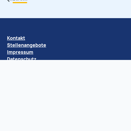
Kontakt
Stellenangebote
Impressum
Datenschutz
Barrierefreiheit
Klaus Tschira Stiftung gGmbH
Schloss-Wolfsbrunnenweg 33
69118 Heidelberg
Telefon: +49 (6221) 533-100
geschaeftsstelle@klaus-tschira-stiftung.de