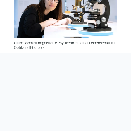
Ulrike Böhm ist begeisterte Physikerin mit einer Leidenschaft für
Optik und Photonik.
© ZEISS - Manfred Stich
Wie würdest du deine Arbeit deinen
Großeltern erklären?
Um herauszufinden, warum ein Auto nicht
mehr fährt, inspiziert man in der Regel den
Motorraum, überprüft und repariert die
Komponenten oder tauscht sie bei Bedarf aus.
Ähnlich verfahren Mediziner und Biologen, um
die Ursachen von Erkrankungen wie Krebs und
Alzheimer beim Menschen zu erforschen. Da