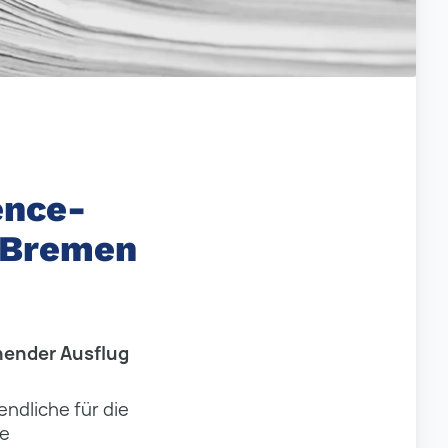
ence-
 Bremen
nender Ausflug
ndliche für die
ie