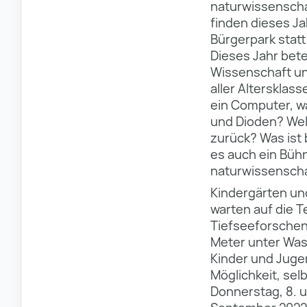
naturwissenschaf
finden dieses J
Bürgerpark statt
Dieses Jahr bete
Wissenschaft un
aller Altersklas
ein Computer, w
und Dioden? Wel
zurück? Was ist
es auch ein Bü
naturwissenscha
Kindergärten un
warten auf die 
Tiefseeforschen
Meter unter Was
Kinder und Juge
Möglichkeit, sel
Donnerstag, 8. u