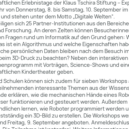
tlichen Erlebnistage der Klaus Tschira Stiftung – Ex
ahr von Donnerstag, 8. bis Samstag, 10. September i
 und stehen unter dem Motto „Digitale Welten“.
iligen sich 25 Partner-Institutionen aus den Bereiche
d Forschung. An deren Zelten können Besucherinn
sen Fragen rund um Informatik auf den Grund gehen: W
as ist ein Algorithmus und welche Eigenschaften hab
che persönlichen Daten bleiben nach dem Besuch im
 beim 3D-Druck zu beachten? Neben den interaktive
hnenprogramm mit Vorträgen, Science-Shows und ei
ftlichen Kindertheater geben.
d Schulen können sich zudem für sieben Workshops
Teilnehmenden interessante Themen aus der Wissens
de erklären, wie die mechanischen Hände eines Rob
ser funktionieren und gesteuert werden. Außerdem
ndlichen lernen, wie Roboter programmiert werden 
bstständig ein 3D-Bild zu erstellen. Die Workshops w
nd Freitag, 9. September angeboten. Anmeldeschluss