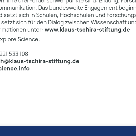
n. Ihre drei Förderschwerpunkte sind: Bildung, Fors
ommunikation. Das bundesweite Engagement beginn
d setzt sich in Schulen, Hochschulen und Forschung
ng setzt sich für den Dialog zwischen Wissenschaft un
ormationen unter:
www.klaus-tschira-stiftung.de
xplore Science:
221 533 108
ch@klaus-tschira-stiftung.de
ience.info