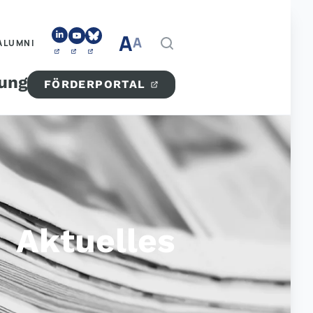
A
A
ALUMNI
tung
FÖRDERPORTAL
Aktuelles