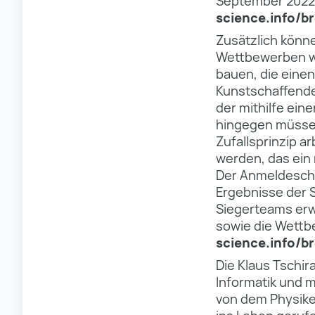
September 2022. 
science.info/
Zusätzlich könne
Wettbewerben wä
bauen, die einen
Kunstschaffende
der mithilfe eine
hingegen müssen
Zufallsprinzip a
werden, das ein 
Der Anmeldeschlu
Ergebnisse der 
Siegerteams erw
sowie die Wett
science.info/
Die Klaus Tschir
Informatik und 
von dem Physiker