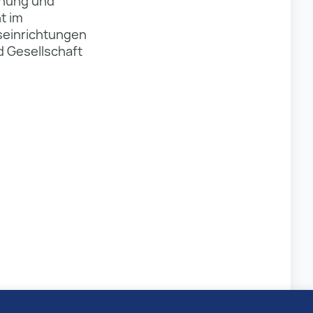
chung und
t im
seinrichtungen
d Gesellschaft