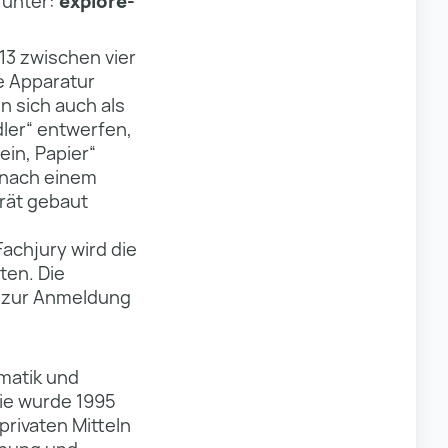
 unter:
explore-
13 zwischen vier
e Apparatur
n sich auch als
ler“ entwerfen,
ein, Papier“
 nach einem
erät gebaut
Fachjury wird die
ten. Die
n zur Anmeldung
matik und
ie wurde 1995
rivaten Mitteln