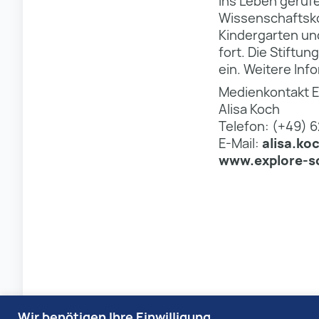
ins Leben gerufe
Wissenschaftsk
Kindergarten un
fort. Die Stiftu
ein. Weitere Inf
Medienkontakt E
Alisa Koch
Telefon: (+49) 6
E-Mail:
alisa.ko
www.explore-sc
Wir benötigen Ihre Einwilligung