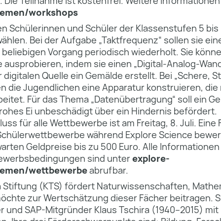
Die Teilnahme ist kostenfrei. Weitere Informationen
bremen/workshops
n Schülerinnen und Schüler der Klassenstufen 5 bis 
hlen. Bei der Aufgabe „Taktfrequenz“ sollen sie ein
 beliebigen Vorgang periodisch wiederholt. Sie könne
 ausprobieren, indem sie einen „Digital-Analog-Wand
r digitalen Quelle ein Gemälde erstellt. Bei „Schere, St
 die Jugendlichen eine Apparatur konstruieren, die
rbeitet. Für das Thema „Datenübertragung“ soll ein G
rohes Ei unbeschädigt über ein Hindernis befördert.
ss für alle Wettbewerbe ist am Freitag, 8. Juli. Eine 
Schülerwettbewerbe während Explore Science bewer
arten Geldpreise bis zu 500 Euro. Alle Informatione
bewerbsbedingungen sind unter
explore-
bremen/wettbewerbe
abrufbar.
a Stiftung (KTS) fördert Naturwissenschaften, Mathe
möchte zur Wertschätzung dieser Fächer beitragen. S
 und SAP-Mitgründer Klaus Tschira (1940–2015) mit p