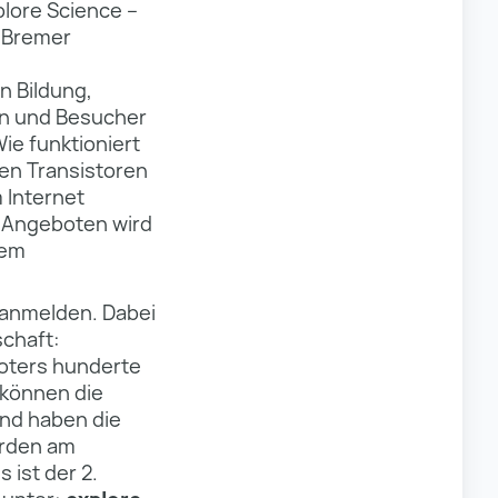
plore Science –
m Bremer
n Bildung,
en und Besucher
ie funktioniert
en Transistoren
 Internet
n Angeboten wird
nem
 anmelden. Dabei
chaft:
oters hunderte
 können die
und haben die
erden am
 ist der 2.