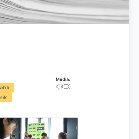
Media:
atik
nik