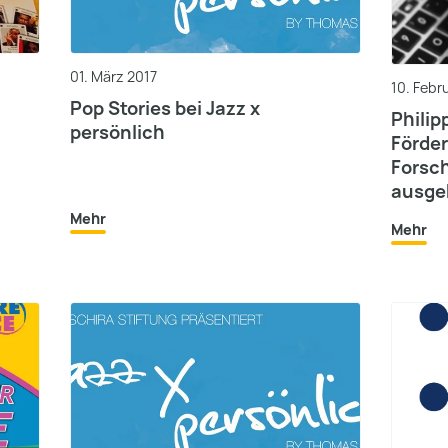
01. März 2017
10. Febr
Pop Stories bei Jazz x
Philip
persönlich
Förder
Forsch
ausge
Mehr
Mehr