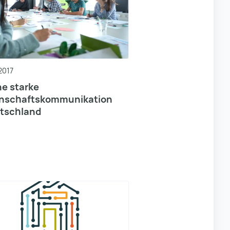
 2017
ne starke
nschaftskommunikation
utschland