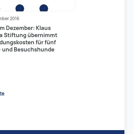
ember 2016
im Dezember: Klaus
ra Stiftung übernimmt
dungskosten für fünf
- und Besuchshunde
merierung
te