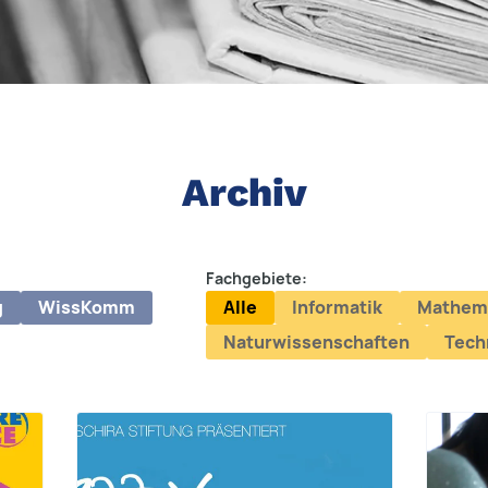
Archiv
Fachgebiete:
g
WissKomm
Alle
Informatik
Mathem
Naturwissenschaften
Tech