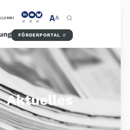
A
A
ALUMNI
tung
FÖRDERPORTAL
Aktuelles