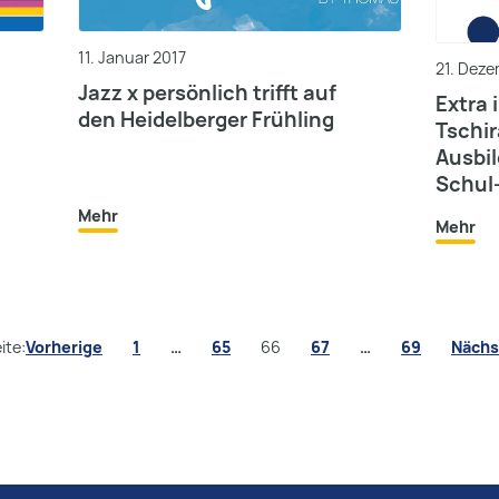
11. Januar 2017
21. Dez
Jazz x persönlich trifft auf
Extra 
den Heidelberger Frühling
Tschi
Ausbil
Schul
Mehr
Mehr
Seitennum
ite:
Vorherige
1
…
65
66
67
…
69
Nächs
der
Beiträge