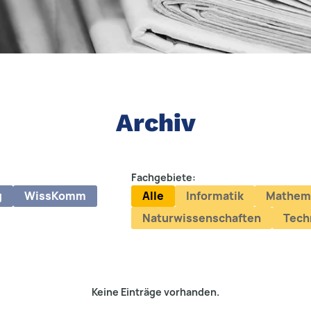
Archiv
Fachgebiete:
g
WissKomm
Alle
Informatik
Mathem
Naturwissenschaften
Tech
Keine Einträge vorhanden.