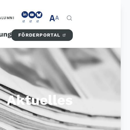
A
A
ALUMNI
tung
FÖRDERPORTAL
Aktuelles