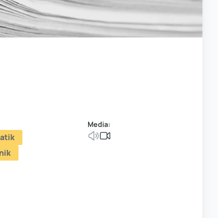
Media:
atik
nik