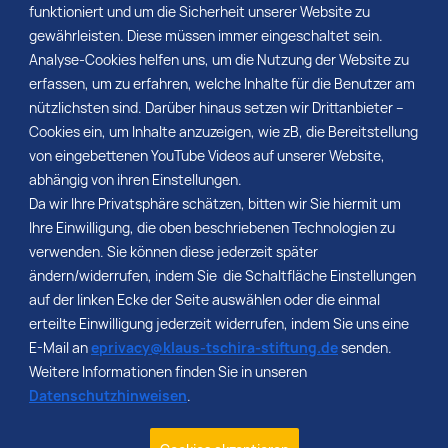
funktioniert und um die Sicherheit unserer Website zu
gewährleisten. Diese müssen immer eingeschaltet sein.
Analyse-Cookies helfen uns, um die Nutzung der Website zu
Keine Einträge vorhanden.
erfassen, um zu erfahren, welche Inhalte für die Benutzer am
nützlichsten sind. Darüber hinaus setzen wir Drittanbieter –
Cookies ein, um Inhalte anzuzeigen, wie zB, die Bereitstellung
von eingebettenen YouTube Videos auf unserer Website,
abhängig von ihren Einstellungen.
Da wir Ihre Privatsphäre schätzen, bitten wir Sie hiermit um
Ihre Einwilligung, die oben beschriebenen Technologien zu
verwenden. Sie können diese jederzeit später
Kontakt
ändern/widerrufen, indem Sie die Schaltfläche Einstellungen
Stellenangebote
auf der linken Ecke der Seite auswählen oder die einmal
Impressum
erteilte Einwilligung jederzeit widerrufen, indem Sie uns eine
Datenschutz
E-Mail an
eprivacy@klaus-tschira-stiftung.de
senden.
Barrierefreiheit
Weitere Informationen finden Sie in unseren
Datenschutzhinweisen
.
Klaus Tschira Stiftung gGmbH
Schloss-Wolfsbrunnenweg 33