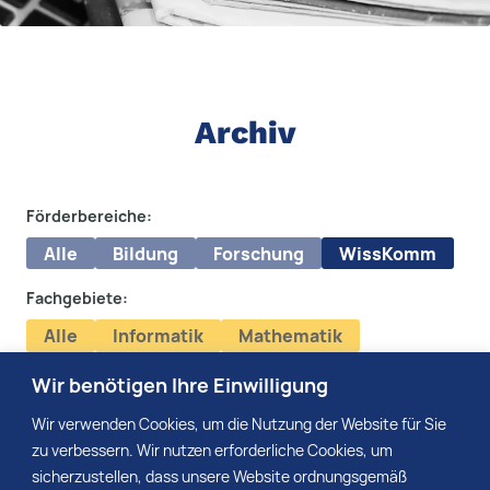
Archiv
Förderbereiche:
Alle
Bildung
Forschung
WissKomm
Fachgebiete:
Alle
Informatik
Mathematik
Naturwissenschaften
Technik
Wir benötigen Ihre Einwilligung
Media:
Wir verwenden Cookies, um die Nutzung der Website für Sie
zu verbessern. Wir nutzen erforderliche Cookies, um
sicherzustellen, dass unsere Website ordnungsgemäß