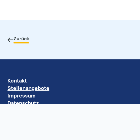
Zurück
Kontakt
Stellenangebote
Impressum
Datenschutz
Barrierefreiheit
Klaus Tschira Stiftung gGmbH
Schloss-Wolfsbrunnenweg 33