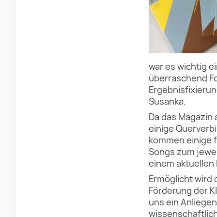
war es wichtig e
überraschend Fo
Ergebnisfixieru
Susanka.
Da das Magazin a
einige Querverb
kommen einige fo
Songs zum jewei
einem aktuellen
Ermöglicht wird 
Förderung der Kl
uns ein Anliegen
wissenschaftlich