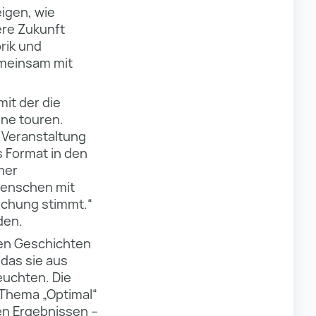
eigen, wie
ere Zukunft
rik und
emeinsam mit
it der die
ene touren.
 Veranstaltung
s Format in den
mer
Menschen mit
schung stimmt.“
den.
ren Geschichten
das sie aus
euchten. Die
Thema „Optimal“
en Ergebnissen –