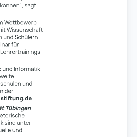
 können“, sagt
 am Wettbewerb
 mit Wissenschaft
n und Schülern
nar für
 Lehrertrainings
 und Informatik
weite
hschulen und
en der
stiftung.de
ät Tübingen
etorische
 sind unter
uelle und