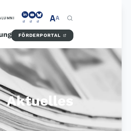
A
A
ALUMNI
tung
FÖRDERPORTAL
Aktuelles