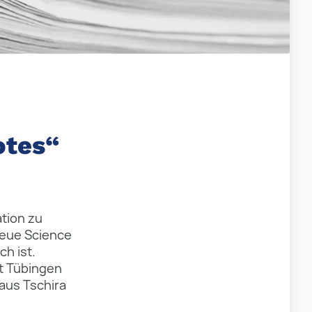
otes“
tion zu
neue Science
ch ist.
ät Tübingen
laus Tschira