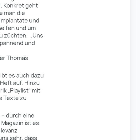
g. Konkret geht
ie man die
 Implantate und
helfen und um
zu züchten. „Uns
 spannend und
eber Thomas
gibt es auch dazu
Heft auf. Hinzu
k „Playlist“ mit
e Texte zu
 – durch eine
 Magazin ist es
elevanz
uns sehr, dass