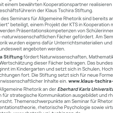
mit einem bewährten Kooperationspartner realisieren
eschäftsführerin der Klaus Tschira Stiftung.
 des Seminars für Allgemeine Rhetorik sind bereits
ert“ beteiligt, einem Projekt der KTS in Kooperation
i werden Präsentationskompetenzen von Schülerinne
-naturwissenschaftlichen Fächer gefördert. Am Semi
rik wurden eigens dafür Unterrichtsmaterialien und
 bundesweit angeboten werden.
a Stiftung
fördert Naturwissenschaften, Mathematik
Wertschätzung dieser Fächer beitragen. Das bundes
nnt im Kindergarten und setzt sich in Schulen, Hoc
htungen fort. Die Stiftung setzt sich für neue Form
rwissenschaftlicher Inhalte ein.
www.klaus-tschira-
Allgemeine Rhetorik an der
Eberhard Karls Universit
 für strategische Kommunikation ausgebildet und rh
scht. Themenschwerpunkte am Seminar für Rhetorik
tationstheorie, rhetorische Psychologie sowie virt