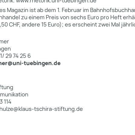
etorik. www.rhetorik.uni-tuebingen.de
es Magazin ist ab dem 1. Februar im Bahnhofsbuchha
hhandel zu einem Preis von sechs Euro pro Heft erhäl
,50 CHF, andere 15 Euro); es erscheint zwei Mal jährli
amer
ingen
1/ 29 74 25 6
amer@uni-tuebingen.de
iftung
munikation
3 114
chulze@klaus-tschira-stiftung.de