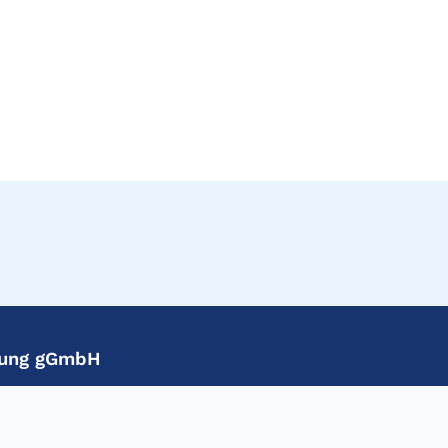
ftung gGmbH
eg 33
Telefon: +49 (6221) 533-100
geschaeftsstelle@klaus-tschira-stiftung.de