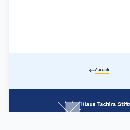
Zurück
Klaus Tschira Sti
Schloss-Wolfsbrunnenw
69118 Heidelberg