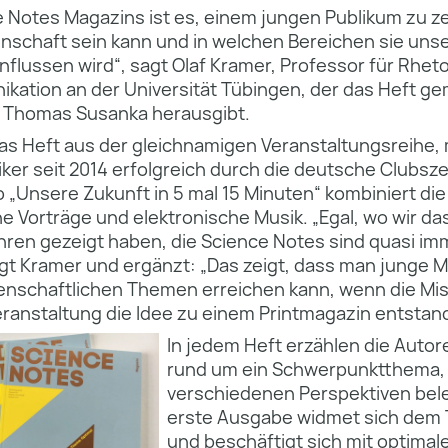
e Notes Magazins ist es, einem jungen Publikum zu z
schaft sein kann und in welchen Bereichen sie uns
flussen wird“, sagt Olaf Kramer, Professor für Rheto
ation an der Universität Tübingen, der das Heft g
 Thomas Susanka herausgibt.
as Heft aus der gleichnamigen Veranstaltungsreihe, m
ker seit 2014 erfolgreich durch die deutsche Clubsz
„Unsere Zukunft in 5 mal 15 Minuten“ kombiniert die
e Vorträge und elektronische Musik. „Egal, wo wir da
ren gezeigt haben, die Science Notes sind quasi im
gt Kramer und ergänzt: „Das zeigt, dass man junge 
nschaftlichen Themen erreichen kann, wenn die Mi
eranstaltung die Idee zu einem Printmagazin entstan
In jedem Heft erzählen die Auto
rund um ein Schwerpunktthema, 
verschiedenen Perspektiven bel
erste Ausgabe widmet sich dem 
und beschäftigt sich mit optimal