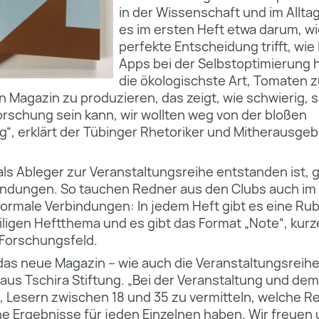
in der Wissenschaft und im Allta
es im ersten Heft etwa darum, w
perfekte Entscheidung trifft, wie
Apps bei der Selbstoptimierung 
die ökologischste Art, Tomaten 
in Magazin zu produzieren, das zeigt, wie schwierig,
rschung sein kann, wir wollten weg von der bloßen
ng“, erklärt der Tübinger Rhetoriker und Mitherausg
ls Ableger zur Veranstaltungsreihe entstanden ist, 
indungen. So tauchen Redner aus den Clubs auch im 
rmale Verbindungen: In jedem Heft gibt es eine Rubri
ligen Heftthema und es gibt das Format „Note“, kurz
 Forschungsfeld.
das neue Magazin – wie auch die Veranstaltungsreihe
aus Tschira Stiftung. „Bei der Veranstaltung und dem
, Lesern zwischen 18 und 35 zu vermitteln, welche R
e Ergebnisse für jeden Einzelnen haben. Wir freuen 