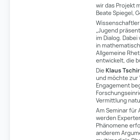
wir das Projekt 
Beate Spiegel, G
Wissenschaftler
„Jugend präsenti
im Dialog. Dabe
in mathematisch
Allgemeine Rheto
entwickelt, die
Die
Klaus Tschir
und möchte zur 
Engagement begi
Forschungseinric
Vermittlung natu
Am Seminar für 
werden Experten
Phänomene erfor
anderem Argumen