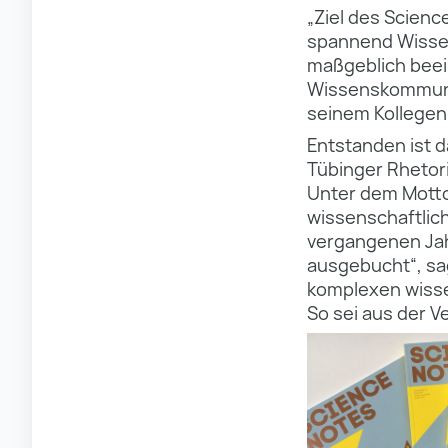
„Ziel des Scienc
spannend Wissen
maßgeblich beein
Wissenskommunik
seinem Kollegen
Entstanden ist d
Tübinger Rhetori
Unter dem Motto 
wissenschaftlich
vergangenen Jah
ausgebucht“, sa
komplexen wisse
So sei aus der V