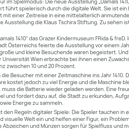
r im Spielmodus: Die neue Ausstellung „Damals 141
 führt spielerisch durch die digitale Welt. Sie ist e
 mit einer Zeitreise in eine mittelalterlich anmutende
e Ausstellung die Klaus Tschira Stiftung. Zu sehen ist
Damals 1410“ das Grazer Kindermuseum FRida & freD. I
dt Österreichs feierte die Ausstellung vor einem Jah
 große und kleine Besuchende waren begeistert. Und 
r Universität Wien erbrachte bei ihnen einen Zuwach
z zwischen 10 und 20 Prozent.
 die Besucher mit einer Zeitmaschine ins Jahr 1410. 
re kostet jedoch zu viel Energie und die Maschine bl
 muss die Batterie wieder geladen werden. Eine freu
iel und fordert dazu auf, die Stadt zu erkunden, Auf
owie Energie zu sammeln.
t den Regeln digitaler Spiele: Die Spieler tauchen in 
d visuelle Welt ein und helfen einer Figur, ein Proble
 Abzeichen und Münzen sorgen für Spielfluss und mo