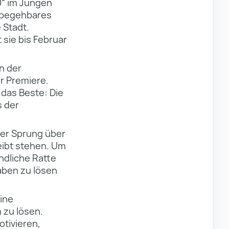
0“ im Jungen
in begehbares
 Stadt.
 sie bis Februar
n der
r Premiere.
das Beste: Die
s der
Der Sprung über
eibt stehen. Um
ndliche Ratte
gaben zu lösen
eine
m zu lösen.
tivieren,