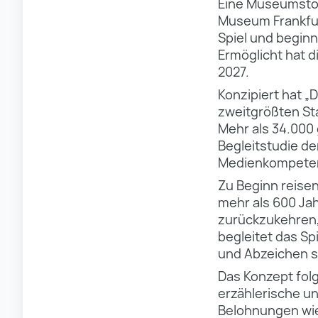
Eine Museumstou
Museum Frankfurt
Spiel und beginnt
Ermöglicht hat di
2027.
Konzipiert hat „
zweitgrößten Sta
Mehr als 34.000
Begleitstudie de
Medienkompeten
Zu Beginn reisen
mehr als 600 Jah
zurückzukehren,
begleitet das Sp
und Abzeichen s
Das Konzept folg
erzählerische un
Belohnungen wie