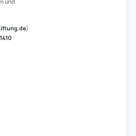
en und
iftung.de
)
1410