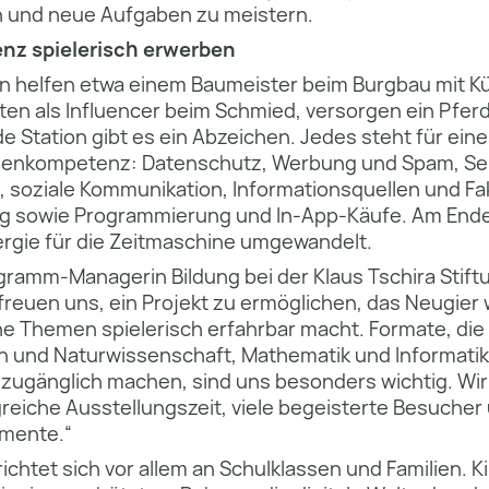
 und neue Aufgaben zu meistern.
z spielerisch erwerben
en helfen etwa einem Baumeister beim Burgbau mit Kü
eiten als Influencer beim Schmied, versorgen ein Pfer
ede Station gibt es ein Abzeichen. Jedes steht für ein
ienkompetenz: Datenschutz, Werbung und Spam, Se
, soziale Kommunikation, Informationsquellen und F
ng sowie Programmierung und In-App-Käufe. Am End
ergie für die Zeitmaschine umgewandelt.
gramm-Managerin Bildung bei der Klaus Tschira Stiftu
 freuen uns, ein Projekt zu ermöglichen, das Neugier
e Themen spielerisch erfahrbar macht. Formate, die 
n und Naturwissenschaft, Mathematik und Informatik
g zugänglich machen, sind uns besonders wichtig. W
reiche Ausstellungszeit, viele begeisterte Besucher
mente.“
richtet sich vor allem an Schulklassen und Familien. K