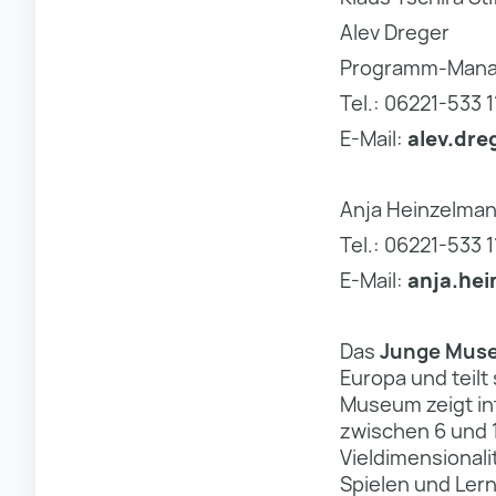
Alev Dreger
Programm-Manag
Tel.: 06221-533 1
E-Mail:
alev.dre
Anja Heinzelman
Tel.: 06221-533 1
E-Mail:
anja.hei
Das
Junge Muse
Europa und teil
Museum zeigt int
zwischen 6 und 1
Vieldimensionali
Spielen und Ler