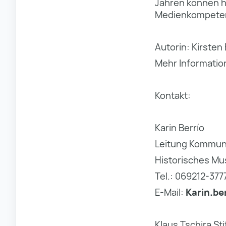
Jahren können h
Medienkompete
Autorin: Kirste
Mehr Informati
Kontakt:
Karin Berrío
Leitung Kommun
Historisches Mu
Tel.: 069212-377
E-Mail:
Karin.be
Klaus Tschira St