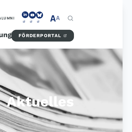
A
A
ALUMNI
tung
FÖRDERPORTAL
Aktuelles