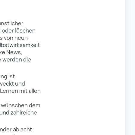
nstlicher
d oder löschen
es von neun
lbstwirksamkeit
ake News,
e werden die
ng ist
 weckt und
Lernen mit allen
ir wünschen dem
 und zahlreiche
inder ab acht