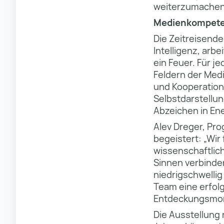
weiterzumachen
Medienkompeten
Die Zeitreisend
Intelligenz, arb
ein Feuer. Für j
Feldern der Med
und Kooperation
Selbstdarstellu
Abzeichen in En
Alev Dreger, Pro
begeistert: „Wir
wissenschaftlich
Sinnen verbinde
niedrigschwelli
Team eine erfolg
Entdeckungsmo
Die Ausstellung 