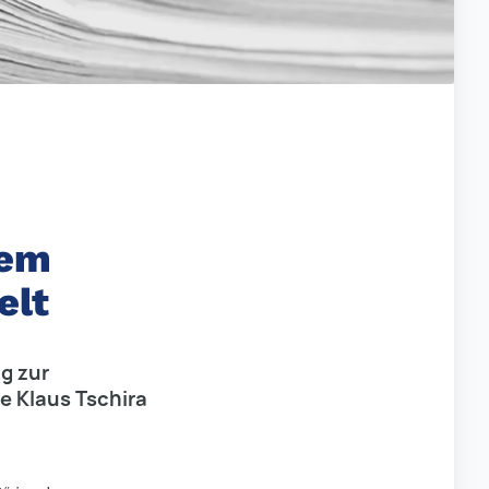
dem
elt
g zur
e Klaus Tschira