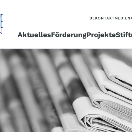
DE
KONTAKT
MEDIEN
Aktuelles
Förderung
Projekte
Stif