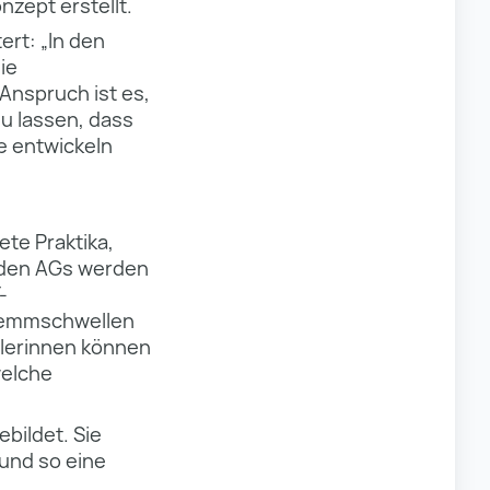
nzept erstellt.
ert: „In den
ie
Anspruch ist es,
u lassen, dass
e entwickeln
te Praktika,
n den AGs werden
-
 Hemmschwellen
ülerinnen können
welche
bildet. Sie
und so eine