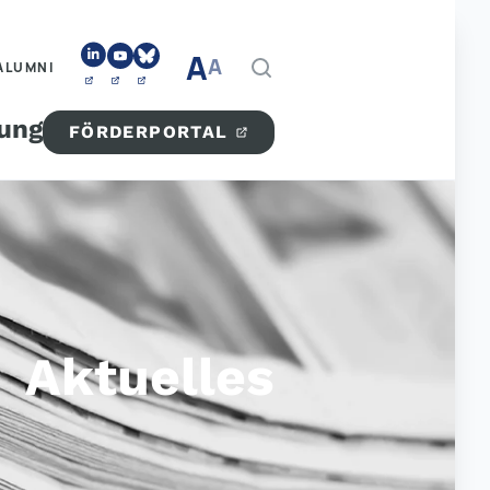
A
A
ALUMNI
tung
FÖRDERPORTAL
Aktuelles