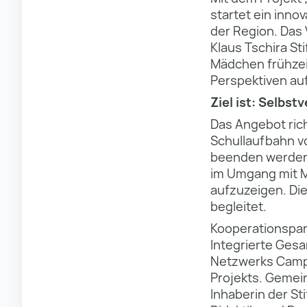
startet ein inno
der Region. Das
Klaus Tschira St
Mädchen frühzei
Perspektiven au
Ziel ist: Selbst
Das Angebot rich
Schullaufbahn vo
beenden werden. 
im Umgang mit M
aufzuzeigen. Di
begleitet.
Kooperationspar
Integrierte Ges
Netzwerks Camp
Projekts. Gemei
Inhaberin der St