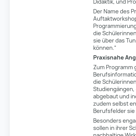
Didaktik, und Pr
Der Name des Pro
Auftaktworkshops
Programmierung 
die Schülerinne
sie über das Tu
können.“
Praxisnahe Ange
Zum Programm ge
Berufsinformati
die Schülerinnen
Studiengängen, 
abgebaut und ind
zudem selbst en
Berufsfelder si
Besonders engag
sollen in ihrer
nachhaltige Wirk