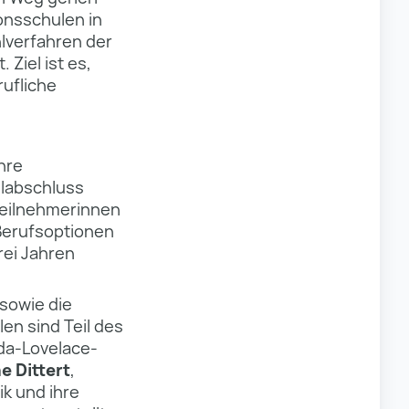
onsschulen in
lverfahren der
 Ziel ist es,
ufliche
hre
lab­schluss
 Teilnehmerinnen
Berufsoptionen
rei Jahren
sowie die
n sind Teil des
da-Lovelace-
e Dittert
,
ik und ihre