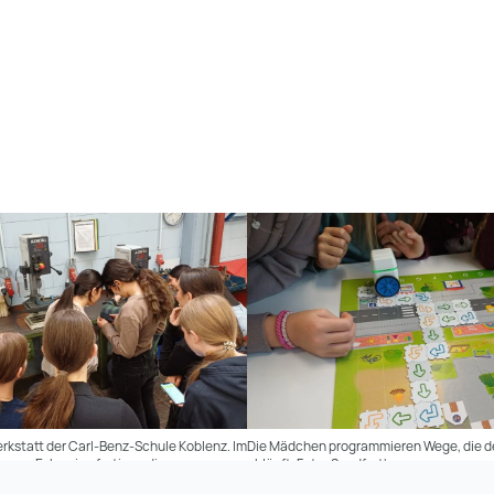
werkstatt der Carl-Benz-Schule Koblenz. Im
Die Mädchen programmieren Wege, die d
men Exkursion fertigen die
abläuft. Foto: Sandforth
chlüsselanhänger. Foto: Sandforth