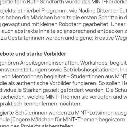
ojektleiterin Ruth Sand­forth wurde das MINT-Förderko
jekts ist hierbei Programm, wie Nadine Dittert erläut
 haben die Mädchen bereits die ersten Schritte in d
gewagt und mit kleinen Robotern gearbeitet. Unser 
n auch abstrakte Inhalte so ansprechend entdecken z
n zu Gestalterinnen werden und eigene, kreative Weg
bote und starke Vorbilder
hören Arbeitsgemeinschaften, Workshops, begleite
onsveranstaltungen sowie Betriebshospitationen. I
 von Mentorinnen begleitet – Studentin­nen aus MINT
die als authentische Vorbilder fungieren. So sollen
ividuelle Stärken gezielt gefördert werden. Die Sch
tscheiden, welche MINT-Themen sie vertiefen und 
e praktisch kennenlernen möchten.
ierte Schülerinnen werden zu MINT-Lotsinnen ausge
 Schule jüngere Mädchen für MINT-Themen begeistern 
ung des Projekts sicherstellen.