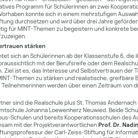
vatives Programm für Schülerinnen an zwei Kooperati
 Vorhaben konnte sich in einem mehrstufigen Auswah
iftung durchsetzen und wird über drei Jahre gefördert.
tig für MINT-Themen zu begeistern und konkrete ber
fzuzeigen.
vertrauen stärken
tet sich an Schülerinnen ab der Klassenstufe 6, die i
raussichtlich mit der Berufsreife oder dem Realschu
Ziel ist es, das Interesse und Selbstvertrauen der
INT-Themen zu stärken und realistische, greifbare 
e Teilnehmerinnen werden über einen Zeitraum von d
tner sind die Realschule plus St. Thomas Andernach 
amtschule Johanna Loewenherz Neuwied. Beide Schule
us-Schulen und bereits Kooperationsschulen des A
nsam mit der Projektverantwortlichen
Prof. Dr. Nadin
iftungsprofessur der Carl-Zeiss-Stiftung für Informat