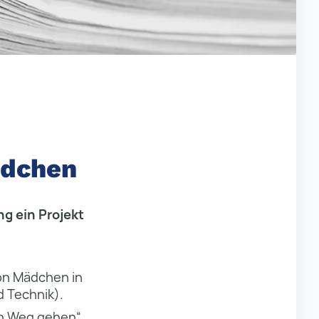
ädchen
ng ein Projekt
von Mädchen in
 Technik).
en Weg gehen“