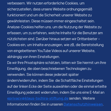
verbessern. Wir nutzen erforderliche Cookies, um
sicherzustellen, dass unsere Website ordnungsgemäß
funktioniert und um die Sicherheit unserer Website zu
gewährleisten. Diese müssen immer eingeschaltet sein.
Analyse-Cookies helfen uns, um die Nutzung der Website zu
erfassen, um zu erfahren, welche Inhalte für die Benutzer am
Zurück
nützlichsten sind. Darüber hinaus setzen wir Drittanbieter –
Cookies ein, um Inhalte anzuzeigen, wie zB, die Bereitstellung
von eingebettenen YouTube Videos auf unserer Website,
abhängig von ihren Einstellungen.
Da wir Ihre Privatsphäre schätzen, bitten wir Sie hiermit um Ihre
Einwilligung, die oben beschriebenen Technologien zu
Kontakt
verwenden. Sie können diese jederzeit später
Stellenangebote
ändern/widerrufen, indem Sie die Schaltfläche Einstellungen
Impressum
auf der linken Ecke der Seite auswählen oder die einmal erteilte
Datenschutz
Einwilligung jederzeit widerrufen, indem Sie uns eine E-Mail an
Barrierefreiheit
eprivacy@klaus-tschira-stiftung.de
senden. Weitere
Informationen finden Sie in unseren
Datenschutzhinweisen
.
Klaus Tschira Stiftung gGmbH