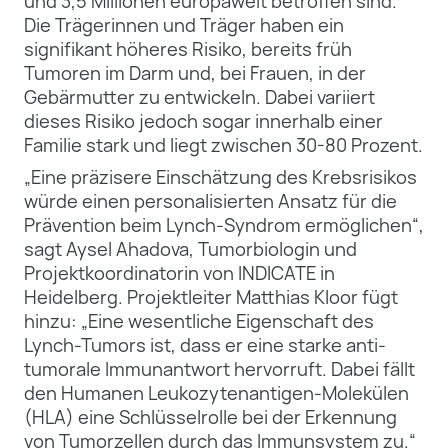
und 3,5 Millionen europaweit betroffen sind.
Die Trägerinnen und Träger haben ein
signifikant höheres Risiko, bereits früh
Tumoren im Darm und, bei Frauen, in der
Gebärmutter zu entwickeln. Dabei variiert
dieses Risiko jedoch sogar innerhalb einer
Familie stark und liegt zwischen 30-80 Prozent.
„Eine präzisere Einschätzung des Krebsrisikos
würde einen personalisierten Ansatz für die
Prävention beim Lynch-Syndrom ermöglichen“,
sagt Aysel Ahadova, Tumorbiologin und
Projektkoordinatorin von INDICATE in
Heidelberg. Projektleiter Matthias Kloor fügt
hinzu: „Eine wesentliche Eigenschaft des
Lynch-Tumors ist, dass er eine starke anti-
tumorale Immunantwort hervorruft. Dabei fällt
den Humanen Leukozytenantigen-Molekülen
(HLA) eine Schlüsselrolle bei der Erkennung
von Tumorzellen durch das Immunsystem zu.“