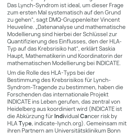
Das Lynch-Syndrom ist ideal, um dieser Frage
zum ersten Mal systematisch auf den Grund
zu gehen“, sagt DMQ-Gruppenleiter Vincent
Heuveline. „Datenanalyse und mathematische
Modellierung sind hierbei der Schlüssel zur
Quantifizierung des Einflusses, den der HLA-
Typ auf das Krebsrisiko hat“, erklärt Saskia
Haupt, Mathematikerin und Koordinatorin der
mathematischen Modellierung bei INDICATE.
Um die Rolle des HLA-Typs bei der
Bestimmung des Krebsrisikos für Lynch-
Syndrom-Tragende zu bestimmen, haben die
Forschenden das internationale Projekt
INDICATE ins Leben gerufen, das zentral von
Heidelberg aus koordiniert wird (INDICATE ist
die Abkürzung für
Indi
vidual
Ca
ncer risk by
HLA
T
yp
e
, indicate-lynch.org). Gemeinsam mit
ihren Partnern am Universitätsklinikum Bonn