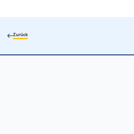
Zurück
Kontakt
Stellenangebote
Impressum
Datenschutz
Barrierefreiheit
Klaus Tschira Stiftung gGmbH
Schloss-Wolfsbrunnenweg 33