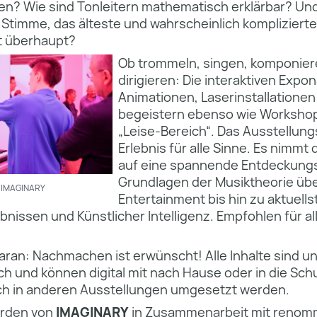
n? Wie sind Tonleitern mathematisch erklärbar? Und 
 Stimme, das älteste und wahrscheinlich kompliziert
t überhaupt?
Ob trommeln, singen, komponier
dirigieren: Die interaktiven Expo
Animationen, Laserinstallatione
begeistern ebenso wie Workshops
„Leise-Bereich“. Das Ausstellungs
Erlebnis für alle Sinne. Es nimmt
auf eine spannende Entdeckungs
Grundlagen der Musiktheorie üb
/ IMAGINARY
Entertainment bis hin zu aktuells
issen und Künstlicher Intelligenz. Empfohlen für al
ran: Nachmachen ist erwünscht! Alle Inhalte sind u
ich und können digital mit nach Hause oder in die S
h in anderen Ausstellungen umgesetzt werden.
urden von
IMAGINARY
in Zusammenarbeit mit renom