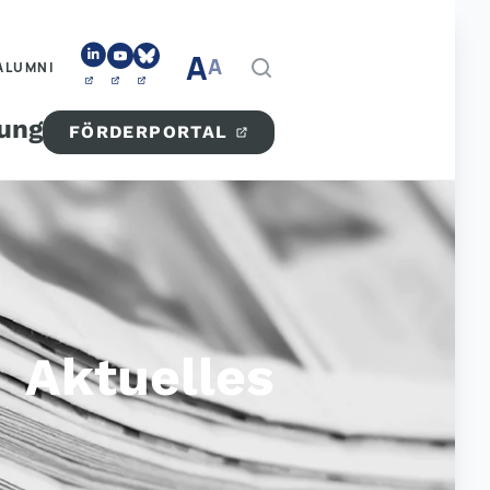
A
A
ALUMNI
tung
FÖRDERPORTAL
Aktuelles