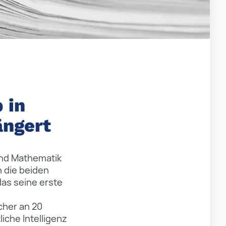
 in
ängert
und Mathematik
n die beiden
das seine erste
cher an 20
iche Intelligenz