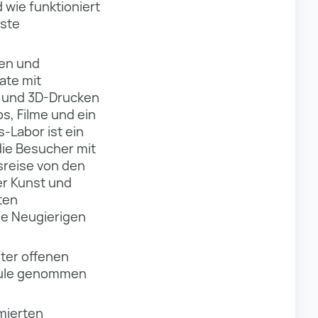
wie funktioniert
este
en und
nate mit
n und 3D-Drucken
, Filme und ein
-Labor ist ein
 die Besucher mit
reise von den
er Kunst und
ten
le Neugierigen
nter offenen
chule genommen
mierten