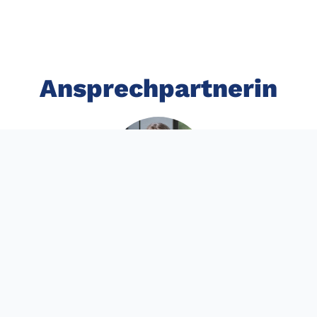
Ansprechpartnerin
Dr. Michelle Wabnitz
+49 (6221) 533-161
michelle.wabnitz@klaus-tschira-stiftung.de