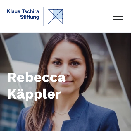
Rebecca
Käppler