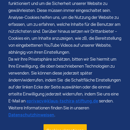
funktioniert und um die Sicherheit unserer Website zu
gewährleisten. Diese müssen immer eingeschaltet sein.
Analyse-Cookies helfen uns, um die Nutzung der Website zu
Keine Einträge vorhanden.
erfassen, um zu erfahren, welche Inhalte für die Benutzer am
nützlichsten sind. Darüber hinaus setzen wir Drittanbieter –
Cookies ein, um Inhalte anzuzeigen, wie zB, die Bereitstellung
von eingebettenen YouTube Videos auf unserer Website,
abhängig von ihren Einstellungen.
Da wir Ihre Privatsphäre schätzen, bitten wir Sie hiermit um
Ihre Einwilligung, die oben beschriebenen Technologien zu
verwenden. Sie können diese jederzeit später
Kontakt
ändern/widerrufen, indem Sie die Schaltfläche Einstellungen
Stellenangebote
auf der linken Ecke der Seite auswählen oder die einmal
Impressum
erteilte Einwilligung jederzeit widerrufen, indem Sie uns eine
Datenschutz
E-Mail an
eprivacy@klaus-tschira-stiftung.de
senden.
Barrierefreiheit
Weitere Informationen finden Sie in unseren
Datenschutzhinweisen
.
Klaus Tschira Stiftung gGmbH
Schloss-Wolfsbrunnenweg 33