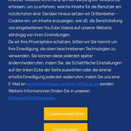
erfassen, um zu erfahren, welche Inhalte für die Benutzer am
nützlichsten sind. Darüber hinaus setzen wir Drittanbieter –
Cookies ein, um Inhalte anzuzeigen, wie zB, die Bereitstellung
von eingebettenen YouTube Videos auf unserer Website,
abhängig von ihren Einstellungen.
Da wir Ihre Privatsphäre schätzen, bitten wir Sie hiermit um
Ihre Einwilligung, die oben beschriebenen Technologien zu
verwenden. Sie können diese jederzeit später
Kontakt
ändern/widerrufen, indem Sie die Schaltfläche Einstellungen
Stellenangebote
auf der linken Ecke der Seite auswählen oder die einmal
Impressum
erteilte Einwilligung jederzeit widerrufen, indem Sie uns eine
Datenschutz
E-Mail an
eprivacy@klaus-tschira-stiftung.de
senden.
Barrierefreiheit
Weitere Informationen finden Sie in unseren
Datenschutzhinweisen
.
Klaus Tschira Stiftung gGmbH
Schloss-Wolfsbrunnenweg 33
Cookies akzeptieren
69118 Heidelberg
Telefon: +49 (6221) 533-100
Einstellungen