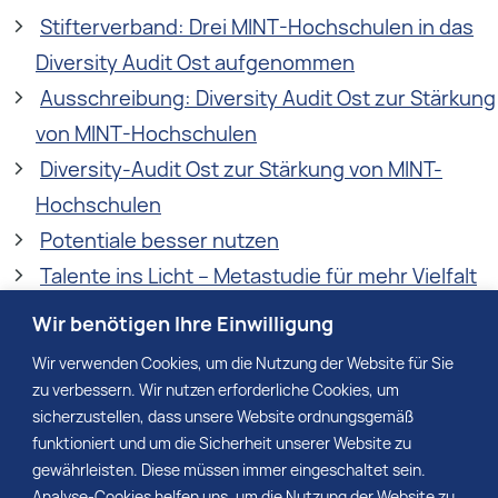
Stifterverband: Drei MINT-Hochschulen in das
Diversity Audit Ost aufgenommen
Ausschreibung: Diversity Audit Ost zur Stärkung
von MINT-Hochschulen
Diversity-Audit Ost zur Stärkung von MINT-
Hochschulen
Potentiale besser nutzen
Talente ins Licht – Metastudie für mehr Vielfalt
Europäische Forschung: Wie Biodiversität im
Wir benötigen Ihre Einwilligung
„Hotspot“ Kreta neu berechnet wird
Wir verwenden Cookies, um die Nutzung der Website für Sie
Klaus-Tschira-Medaille geht an Prof. Barbara
zu verbessern. Wir nutzen erforderliche Cookies, um
Schwarze
sicherzustellen, dass unsere Website ordnungsgemäß
funktioniert und um die Sicherheit unserer Website zu
„Schlau miteinander in die Zukunft“ erhält das
gewährleisten. Diese müssen immer eingeschaltet sein.
KIMI-Siegel für Vielfalt
Analyse-Cookies helfen uns, um die Nutzung der Website zu